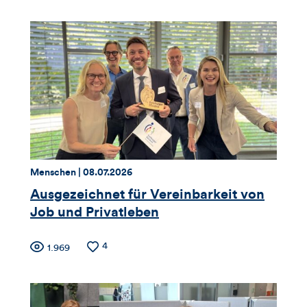
der
für
Likes
Views
Views,
Likes
und
Kommentare
dieses
Thema:
Datum:
Menschen |
08.07.2026
Artikels
Ausgezeichnet für Vereinbarkeit von
Job und Privatleben
Zähler
Anzahl
4
Anzahl
1.969
der
der
für
Likes
Views