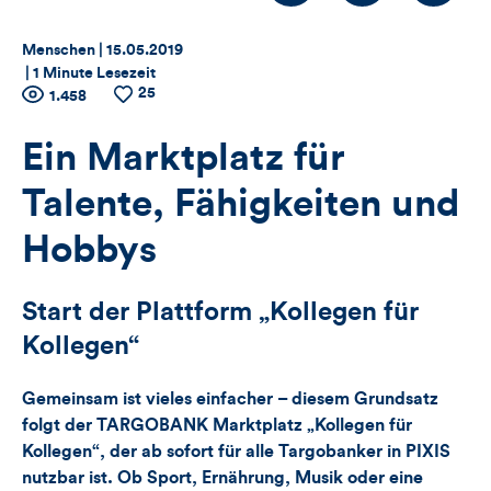
Thema:
Datum:
Menschen |
15.05.2019
|
1 Minute Lesezeit
25
Zähler
Anzahl
1.458
Anzahl
der
der
für
Views
Likes
Ein Marktplatz für
Views,
Talente, Fähigkeiten und
Likes
Hobbys
und
Start der Plattform „Kollegen für
Kommentare
Kollegen“
dieses
Gemeinsam ist vieles einfacher – diesem Grundsatz
Artikels
folgt der TARGOBANK Marktplatz „Kollegen für
Kollegen“, der ab sofort für alle Targobanker in PIXIS
nutzbar ist. Ob Sport, Ernährung, Musik oder eine