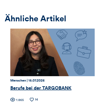
das
Anmeldeformular
Ähnliche Artikel
Thema:
Datum:
Menschen |
15.07.2026
Berufe bei der TARGOBANK
Zähler
Anzahl
14
Anzahl
1.865
der