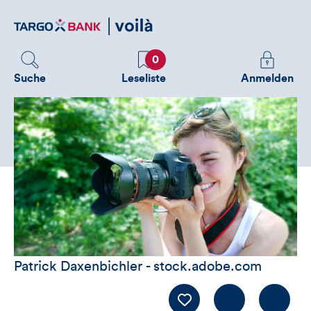
Direktlink
zum
Inhalt
Favoriten
Melden
0
Sie
Suche
Leseliste
Anmelden
sich
an
um
zusätzliche
Informatione
zu
sehen
Patrick Daxenbichler - stock.adobe.com
Kommentiere
LIKE