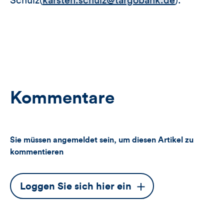
Schulz(
karsten.schulz@targobank.de
).
Kommentare
Sie müssen angemeldet sein, um diesen Artikel zu
kommentieren
Dieser
Loggen Sie sich hier ein
Button
öffnet