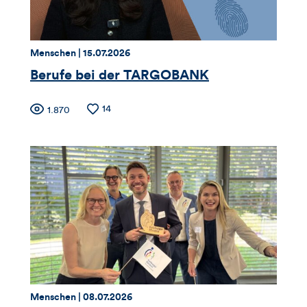
Thema:
Datum:
Menschen |
15.07.2026
Berufe bei der TARGOBANK
Zähler
Anzahl
14
Anzahl
1.870
der
der
für
Likes
Views
Views,
Likes
und
Kommentare
dieses
Thema:
Datum:
Menschen |
08.07.2026