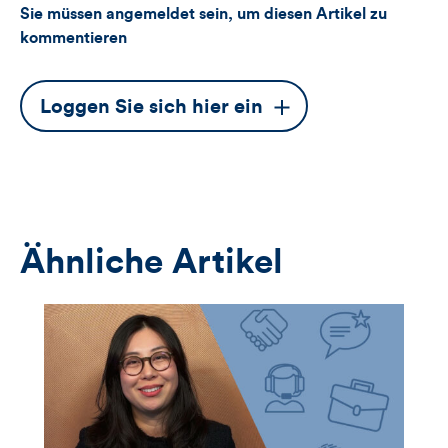
Sie müssen angemeldet sein, um diesen Artikel zu
kommentieren
Dieser
Loggen Sie sich hier ein
Button
öffnet
das
Anmeldeformular
Ähnliche Artikel