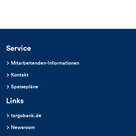
Views,
Likes
und
Kommentare
Service
dieses
Mitarbeitenden-Informationen
Artikels
Kontakt
Speisepläne
Links
targobank.de
Newsroom