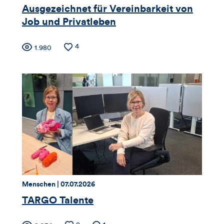
Artikels
Ausgezeichnet für Vereinbarkeit von
Job und Privatleben
Zähler
Anzahl
4
Anzahl
1.980
der
der
für
Likes
Views
Views,
Likes
und
Kommentare
dieses
Thema:
Datum:
Menschen |
07.07.2026
Artikels
TARGO Talente