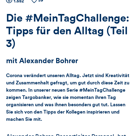
39
Zähler
Anzahl
1.552
Anzahl
der
der
für
Views
Likes
Die #MeinTagChallenge:
Views,
Tipps für den Alltag (Teil
Likes
3)
und
mit Alexander Bohrer
Kommentare
Corona verändert unseren Alltag. Jetzt sind Kreativität
dieses
und Zusammenhalt gefragt, um gut durch diese Zeit zu
kommen. In unserer neuen Serie #MeinTagChallenge
Artikels
zeigen Targobanker, wie sie momentan ihren Tag
organisieren und was ihnen besonders gut tut. Lassen
Sie sich von den Tipps der Kollegen inspirieren und
machen Sie mit.