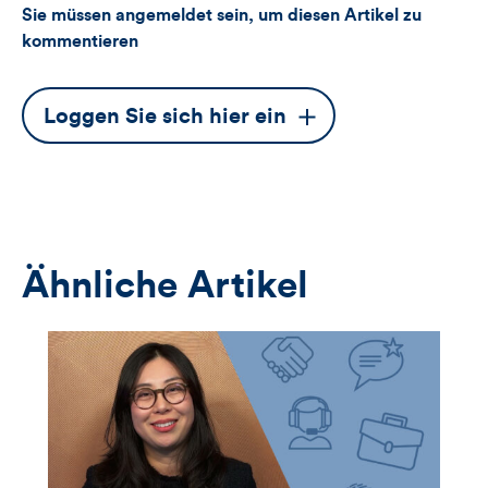
Sie müssen angemeldet sein, um diesen Artikel zu
kommentieren
Dieser
Loggen Sie sich hier ein
Button
öffnet
das
Anmeldeformular
Ähnliche Artikel