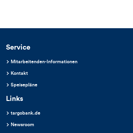
Views,
Likes
und
Kommentare
Service
dieses
Mitarbeitenden-Informationen
Artikels
Kontakt
Speisepläne
Links
targobank.de
Newsroom