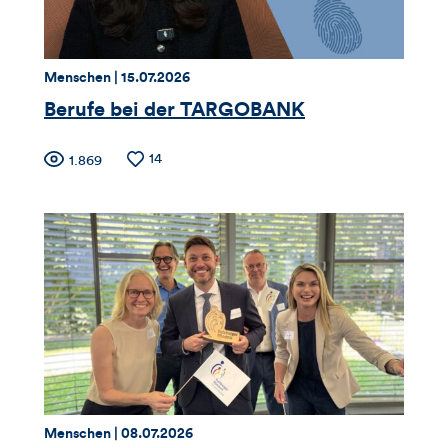
Thema:
Datum:
Menschen |
15.07.2026
Berufe bei der TARGOBANK
Zähler
Anzahl
14
Anzahl
1.869
der
der
für
Likes
Views
Views,
Likes
und
Kommentare
dieses
Thema:
Datum:
Menschen |
08.07.2026