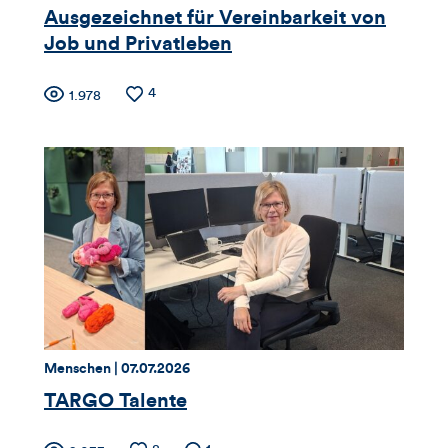
Artikels
Ausgezeichnet für Vereinbarkeit von
Job und Privatleben
Zähler
Anzahl
4
Anzahl
1.978
der
der
für
Likes
Views
Views,
Likes
und
Kommentare
dieses
Thema:
Datum:
Menschen |
07.07.2026
Artikels
TARGO Talente