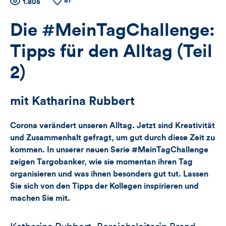
87
Zähler
Anzahl
1.805
Anzahl
der
der
für
Views
Likes
Die #MeinTagChallenge:
Views,
Tipps für den Alltag (Teil
Likes
2)
und
mit Katharina Rubbert
Kommentare
Corona verändert unseren Alltag. Jetzt sind Kreativität
dieses
und Zusammenhalt gefragt, um gut durch diese Zeit zu
kommen. In unserer neuen Serie #MeinTagChallenge
Artikels
zeigen Targobanker, wie sie momentan ihren Tag
organisieren und was ihnen besonders gut tut. Lassen
Sie sich von den Tipps der Kollegen inspirieren und
machen Sie mit.