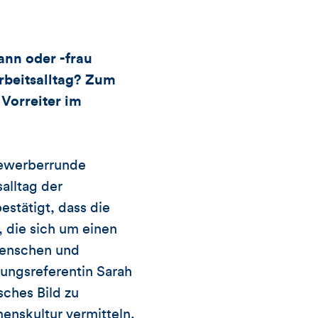
Kommentare
nn oder -frau
dieses
rbeitsalltag? Zum
 Vorreiter im
Artikels
Bewerberrunde
salltag der
tätigt, dass die
 die sich um einen
Menschen und
ngsreferentin Sarah
sches Bild zu
enskultur vermitteln,