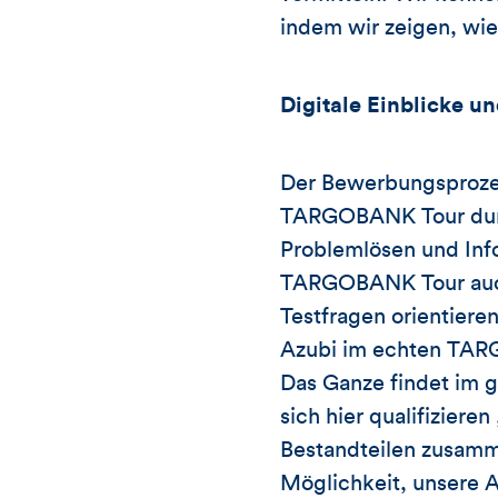
indem wir zeigen, wie
Digitale Einblicke u
Der Bewerbungsprozess
TARGOBANK Tour durch
Problemlösen und Inf
TARGOBANK Tour auch b
Testfragen orientiere
Azubi im echten TARG
Das Ganze findet im g
sich hier qualifiziere
Bestandteilen zusamme
Möglichkeit, unsere Au