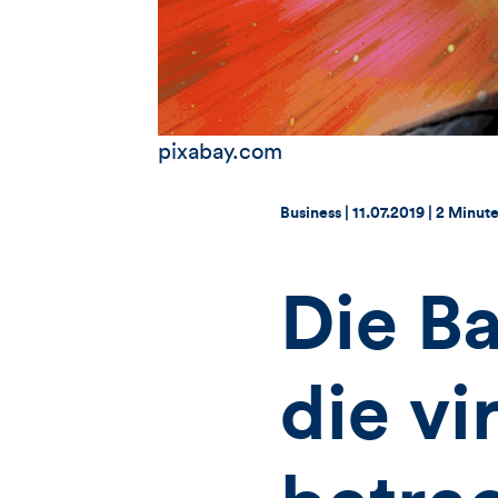
pixabay.com
Thema:
Datum:
Business |
11.07.2019
|
2 Minute
Die B
die vir