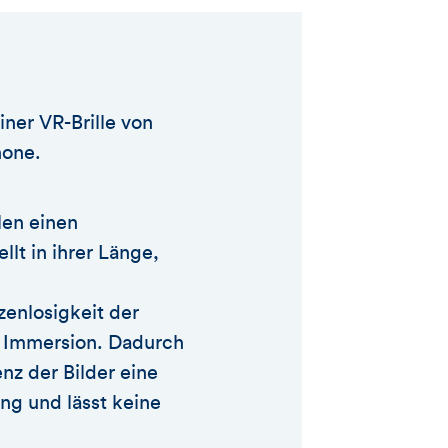
ner VR-Brille von
hone.
len einen
lt in ihrer Länge,
zenlosigkeit der
te Immersion. Dadurch
enz der Bilder eine
ung und lässt keine