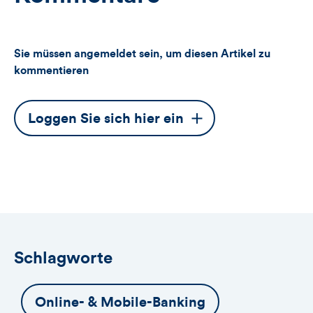
Sie müssen angemeldet sein, um diesen Artikel zu
kommentieren
Dieser
Loggen Sie sich hier ein
Button
öffnet
das
Anmeldeformular
Schlagworte
Online- & Mobile-Banking