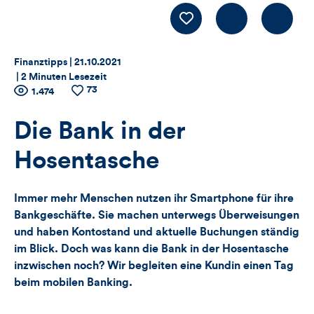
Kommentiere
LIKE
Thema:
Datum:
Finanztipps |
21.10.2021
|
2 Minuten Lesezeit
73
Zähler
Anzahl
1.474
Anzahl
der
der
für
Views
Likes
Die Bank in der
Views,
Hosentasche
Likes
Immer mehr Menschen nutzen ihr Smartphone für ihre
und
Bankgeschäfte. Sie machen unterwegs Überweisungen
und haben Kontostand und aktuelle Buchungen ständig
Kommentare
im Blick. Doch was kann die Bank in der Hosentasche
inzwischen noch? Wir begleiten eine Kundin einen Tag
dieses
beim mobilen Banking.
Artikels