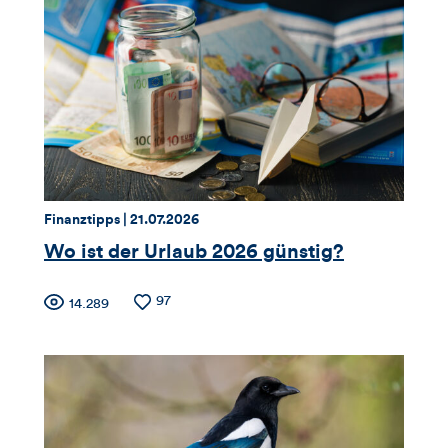
Views,
Likes
und
Kommentare
dieses
Thema:
Datum:
Finanztipps |
21.07.2026
Artikels
Wo ist der Urlaub 2026 günstig?
Zähler
Anzahl
97
Anzahl
14.289
der
der
für
Likes
Views
Views,
Likes