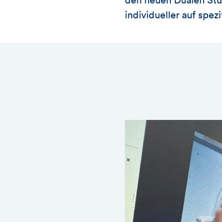
den neuen Dualen Stu
individueller auf spez