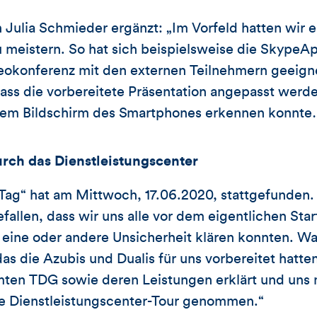
 Julia Schmieder ergänzt: „Im Vorfeld hatten wir 
 meistern. So hat sich beispielsweise die SkypeA
eokonferenz mit den externen Teilnehmern geeigne
 dass die vorbereitete Präsentation angepasst wer
f dem Bildschirm des Smartphones erkennen konnt
urch das Dienstleistungscenter
ag“ hat am Mittwoch, 17.06.2020, stattgefunden. 
efallen, dass wir uns alle vor dem eigentlichen Sta
eine oder andere Unsicherheit klären konnten. Was
as die Azubis und Dualis für uns vorbereitet hatte
en TDG sowie deren Leistungen erklärt und uns mi
he Dienstleistungscenter-Tour genommen.“