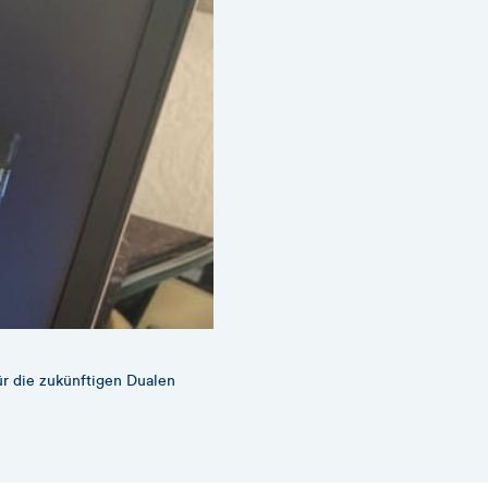
ür die zukünftigen Dualen
…während Chi