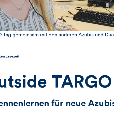
 Tag gemeinsam mit den anderen Azubis und Dual
ten Lesezeit
utside TARGO
Kennenlernen für neue Azubi