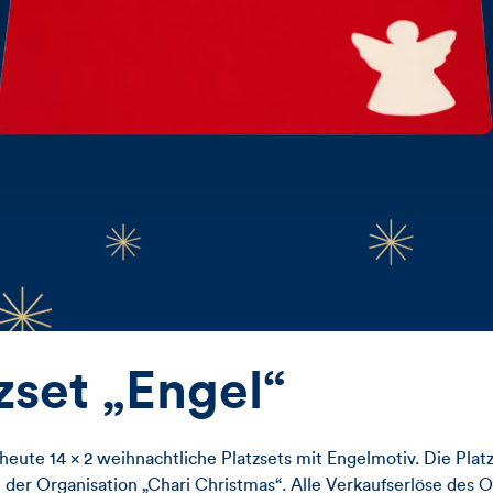
zset „Engel“
heute 14 x 2 weihnachtliche Platzsets mit Engelmotiv. Die Plat
der Organisation „Chari Christmas“. Alle Verkaufserlöse des 