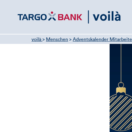
Direktlink
zum
Inhalt
voilà
>
Menschen
>
Adventskalender Mitarbeite