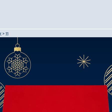
r
>
11