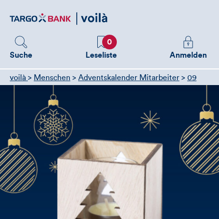
Direktlink
zum
Inhalt
Favoriten
Melden
0
Sie
Suche
Leseliste
Anmelden
sich
an
voilà
>
Menschen
>
Adventskalender Mitarbeiter
>
09
um
zusätzliche
Informatione
zu
sehen