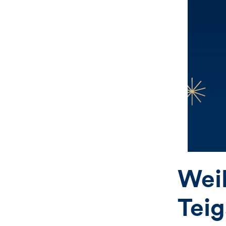
Wei
Tei