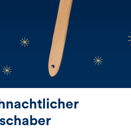
hnachtlicher
gschaber