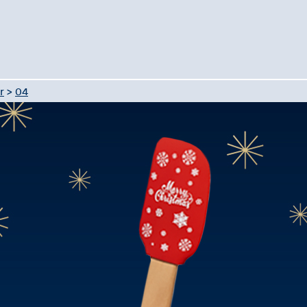
r
>
04