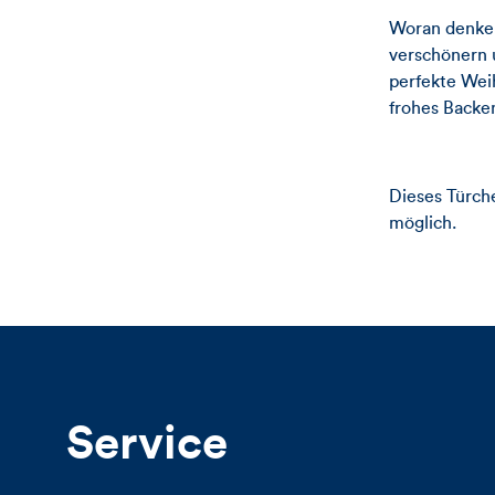
Woran denken
verschönern 
perfekte Wei
frohes Backe
Dieses Türche
möglich.
Service