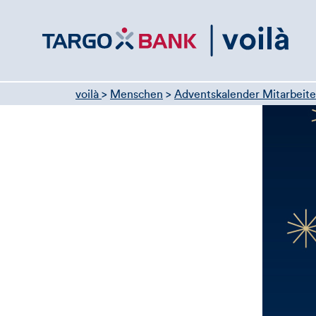
Direktlink
zum
Inhalt
voilà
>
Menschen
>
Adventskalender Mitarbeite