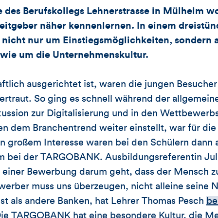
e des Berufskollegs Lehnerstrasse in Mülheim wo
tgeber näher kennenlernen. In einem dreistünd
 nicht nur um Einstiegsmöglichkeiten, sondern
wie um die Unternehmenskultur.
aftlich ausgerichtet ist, waren die jungen Besuche
ertraut. So ging es schnell während der allgem
skussion zur Digitalisierung und in den Wettbewerb
em Branchentrend weiter einstellt, war für die 
on großem Interesse waren bei den Schülern dann 
m bei der TARGOBANK. Ausbildungsreferentin Jul
bei einer Bewerbung darum geht, dass der Mensch
erber muss uns überzeugen, nicht alleine seine N
t als andere Banken, hat Lehrer Thomas Pesch
be
Die TARGOBANK hat eine besondere Kultur, die M