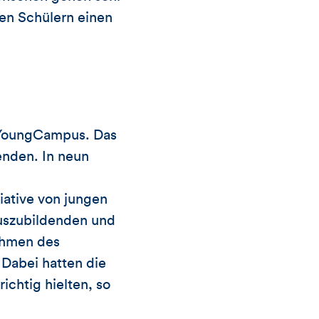
en Schülern einen
 YoungCampus. Das
enden. In neun
iative von jungen
Auszubildenden und
ahmen des
 Dabei hatten die
ichtig hielten, so