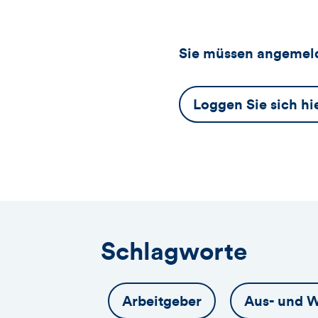
Sie müssen angemeld
Dieser
Loggen Sie sich hi
Button
öffnet
das
Anmeldeformular
Schlagworte
Arbeitgeber
Aus- und W