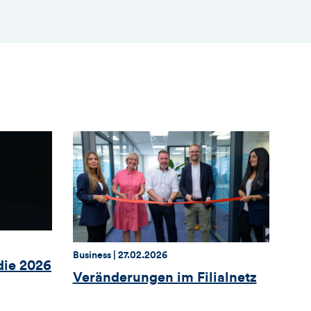
Thema:
Datum:
Business |
27.02.2026
ie 2026
Veränderungen im Filialnetz