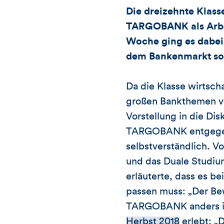
Die dreizehnte Klass
TARGOBANK als Arbei
Woche ging es dabei
dem Bankenmarkt so
Da die Klasse wirtsch
großen Bankthemen v
Vorstellung in die Di
TARGOBANK entgegen d
selbstverständlich. V
und das Duale Studiu
erläuterte, dass es 
passen muss: „Der Bew
TARGOBANK anders is
Herbst 2018
erlebt: „