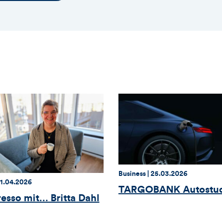
Thema:
Datum:
Business |
25.03.2026
atum:
1.04.2026
TARGOBANK Autostud
resso mit… Britta Dahl