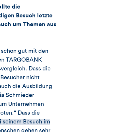
llte die
dieses
igen Besuch letzte
 auch um Themen aus
Artikels
r schon gut mit den
einen TARGOBANK
svergleich. Dass die
Besucher nicht
auch die Ausbildung
ia Schmieder
 zum Unternehmen
oten.“ Dass die
i seinem Besuch im
enschen gehen sehr