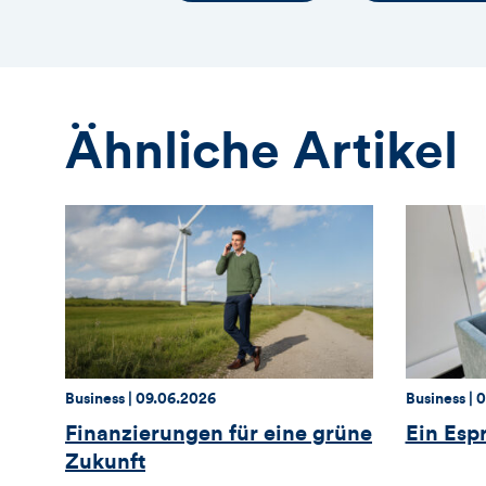
Ähnliche Artikel
Thema:
Datum:
Thema:
D
Business |
09.06.2026
Business |
0
Finanzierungen für eine grüne
Ein Esp
Zukunft