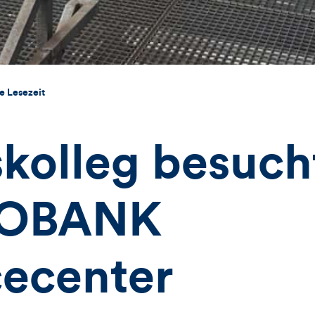
e Lesezeit
skolleg besuch
OBANK
cecenter