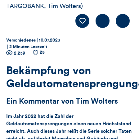
TARGOBANK, Tim Wolters)
Kommentiere
LIKE
Thema:
Datum:
Verschiedenes |
10.07.2023
|
2 Minuten Lesezeit
25
Zähler
Anzahl
2.239
Anzahl
der
der
für
Views
Likes
Bekämpfung von
Views,
Geldautomatensprengung
Likes
Ein Kommentar von Tim Wolters
und
Im Jahr 2022 hat die Zahl der
Kommentare
Geldautomatensprengungen einen neuen Höchststand
erreicht. Auch dieses Jahr reißt die Serie solcher Taten
dieses
nicht ab, gefährdet Menschen und Gebäude und