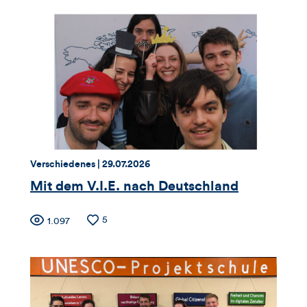
Thema:
Datum:
Verschiedenes |
29.07.2026
Mit dem V.I.E. nach Deutschland
Zähler
Anzahl
5
Anzahl
1.097
der
der
für
Likes
Views
Views,