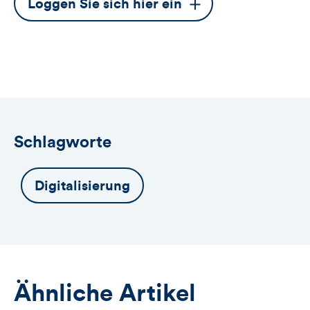
Dieser
Loggen Sie sich hier ein
Button
öffnet
das
Anmeldeformular
Schlagworte
Digitalisierung
Ähnliche Artikel