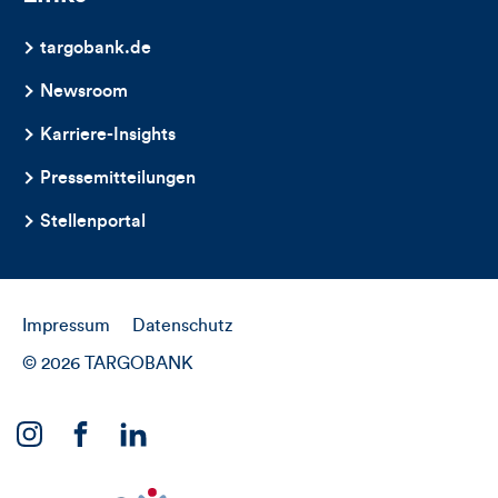
targobank.de
Newsroom
Karriere-Insights
Pressemitteilungen
Stellenportal
Impressum
Datenschutz
© 2026 TARGOBANK
Link
Link
Link
zu
zu
zu