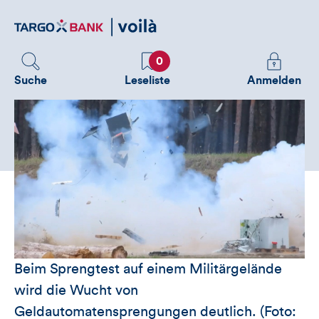
Direktlink
zum
Inhalt
Favoriten
Melden
0
Sie
Suche
Leseliste
Anmelden
sich
an
um
zusätzliche
Informatione
zu
sehen
Beim Sprengtest auf einem Militärgelände
wird die Wucht von
Geldautomatensprengungen deutlich. (Foto: