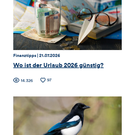
Views,
Likes
und
Kommentare
dieses
Thema:
Datum:
Finanztipps |
21.07.2026
Artikels
Wo ist der Urlaub 2026 günstig?
Zähler
Anzahl
97
Anzahl
14.326
der
der
für
Likes
Views
Views,
Likes
und