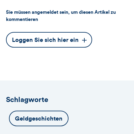
Sie müssen angemeldet sein, um diesen Artikel zu
kommentieren
Dieser
Loggen Sie sich hier ein
Button
öffnet
das
Anmeldeformular
Schlagworte
Geldgeschichten