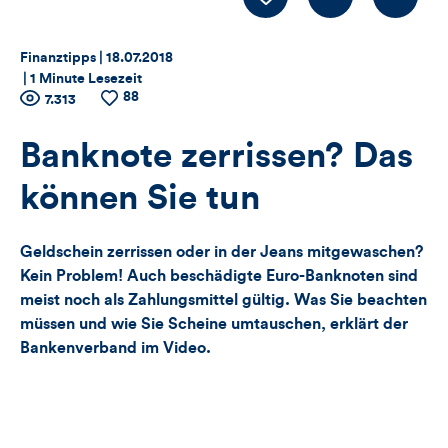
Thema:
Datum:
Finanztipps |
18.07.2018
|
1 Minute Lesezeit
88
Zähler
Anzahl
7.313
Anzahl
der
der
für
Views
Likes
Banknote zerrissen? Das
Views,
können Sie tun
Likes
Geldschein zerrissen oder in der Jeans mitgewaschen?
und
Kein Problem! Auch beschädigte Euro-Banknoten sind
meist noch als Zahlungsmittel gültig. Was Sie beachten
Kommentare
müssen und wie Sie Scheine umtauschen, erklärt der
Bankenverband im Video.
dieses
Artikels