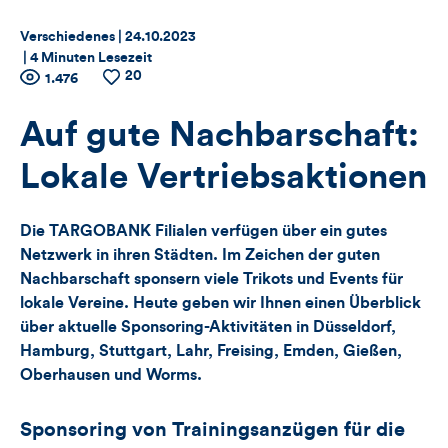
Thema:
Datum:
Verschiedenes |
24.10.2023
|
4 Minuten Lesezeit
20
Zähler
Anzahl
1.476
Anzahl
der
der
für
Views
Likes
Auf gute Nachbarschaft:
Views,
Lokale Vertriebsaktionen
Likes
Die TARGOBANK Filialen verfügen über ein gutes
und
Netzwerk in ihren Städten. Im Zeichen der guten
Nachbarschaft sponsern viele Trikots und Events für
Kommentare
lokale Vereine. Heute geben wir Ihnen einen Überblick
über aktuelle Sponsoring-Aktivitäten in Düsseldorf,
dieses
Hamburg, Stuttgart, Lahr, Freising, Emden, Gießen,
Artikels
Oberhausen und Worms.
Sponsoring von Trainingsanzügen für die