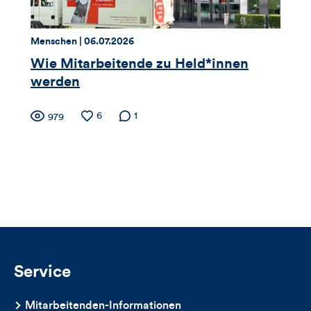
Kommentare
dieses
Thema:
Datum:
Menschen |
06.07.2026
Artikels
Wie Mitarbeitende zu Held*innen
werden
Zähler
Anzahl
6
Anzahl der
1
Anzahl
979
der
Kommentare
der
für
Likes
Views
Views,
Likes
und
Kommentare
Service
dieses
Mitarbeitenden-Informationen