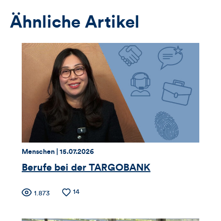
Ähnliche Artikel
Thema:
Datum:
Menschen |
15.07.2026
Berufe bei der TARGOBANK
Zähler
Anzahl
14
Anzahl
1.873
der
der
für
Likes
Views