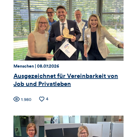
Views,
Likes
und
Kommentare
dieses
Thema:
Datum:
Menschen |
08.07.2026
Artikels
Ausgezeichnet für Vereinbarkeit von
Job und Privatleben
Zähler
Anzahl
4
Anzahl
1.980
der
der
für
Likes
Views
Views,