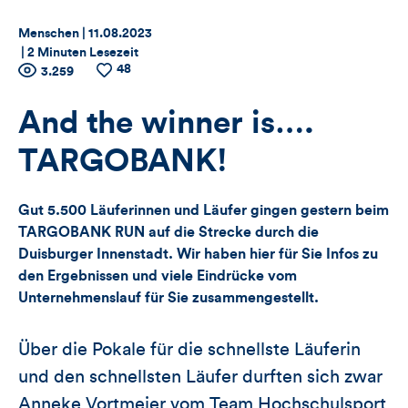
Thema:
Datum:
Menschen |
11.08.2023
|
2 Minuten Lesezeit
48
Zähler
Anzahl
3.259
Anzahl
der
der
für
Views
Likes
And the winner is….
Views,
TARGOBANK!
Likes
Gut 5.500 Läuferinnen und Läufer gingen gestern beim
und
TARGOBANK RUN auf die Strecke durch die
Duisburger Innenstadt. Wir haben hier für Sie Infos zu
Kommentare
den Ergebnissen und viele Eindrücke vom
Unternehmenslauf für Sie zusammengestellt.
dieses
Artikels
Über die Pokale für die schnellste Läuferin
und den schnellsten Läufer durften sich zwar
Anneke Vortmeier vom Team Hochschulsport