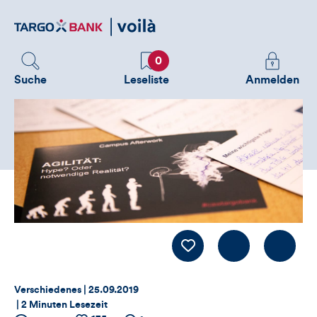
Direktlink
zum
Inhalt
Favoriten
Melden
0
Sie
Suche
Leseliste
Anmelden
sich
an
um
zusätzliche
Informatione
zu
sehen
Kommentiere
LIKE
Thema:
Datum:
Verschiedenes |
25.09.2019
|
2 Minuten Lesezeit