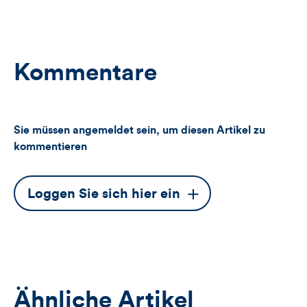
Kommentare
Sie müssen angemeldet sein, um diesen Artikel zu
kommentieren
Dieser
Loggen Sie sich hier ein
Button
öffnet
das
Anmeldeformular
Ähnliche Artikel