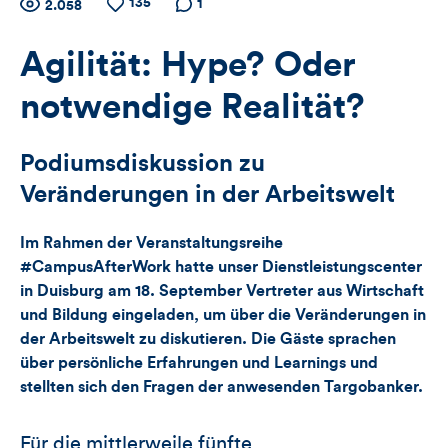
Zähler
135
Anzahl
Anzahl
Anzahl der
1
2.058
der
der
Kommentare
für
Views
Likes
Agilität: Hype? Oder
Views,
notwendige Realität?
Likes
Podiumsdiskussion zu
und
Veränderungen in der Arbeitswelt
Kommentare
Im Rahmen der Veranstaltungsreihe
dieses
#CampusAfterWork hatte unser Dienstleistungscenter
in Duisburg am 18. September Vertreter aus Wirtschaft
Artikels
und Bildung eingeladen, um über die Veränderungen in
der Arbeitswelt zu diskutieren. Die Gäste sprachen
über persönliche Erfahrungen und Learnings und
stellten sich den Fragen der anwesenden Targobanker.
Für die mittlerweile fünfte