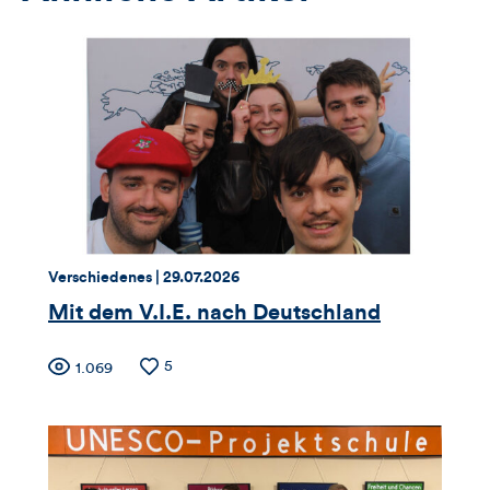
Thema:
Datum:
Verschiedenes |
29.07.2026
Mit dem V.I.E. nach Deutschland
Zähler
Anzahl
5
Anzahl
1.069
der
der
für
Likes
Views
Views,