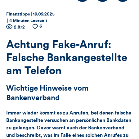
Thema:
Datum:
Finanztipps |
19.09.2025
|
4 Minuten Lesezeit
6
Zähler
Anzahl
2.872
Anzahl
der
der
für
Views
Likes
Achtung Fake-Anruf:
Views,
Falsche Bankangestellte
Likes
am Telefon
und
Wichtige Hinweise vom
Kommentare
Bankenverband
dieses
Immer wieder kommt es zu Anrufen, bei denen falsche
Artikels
Bankangestellte versuchen an persönlichen Bankdaten
zu gelangen. Davor warnt auch der Bankenverband
und beschreibt, was im Falle eines solchen Anrufes zu