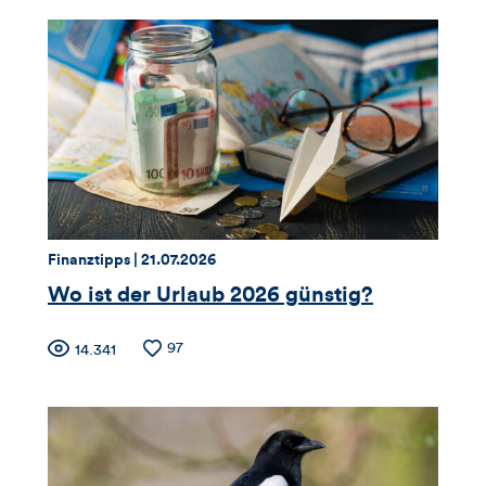
für
Likes
Views
Views,
Likes
und
Kommentare
dieses
Thema:
Datum:
Finanztipps |
21.07.2026
Artikels
Wo ist der Urlaub 2026 günstig?
Zähler
Anzahl
97
Anzahl
14.341
der
der
für
Likes
Views
Views,