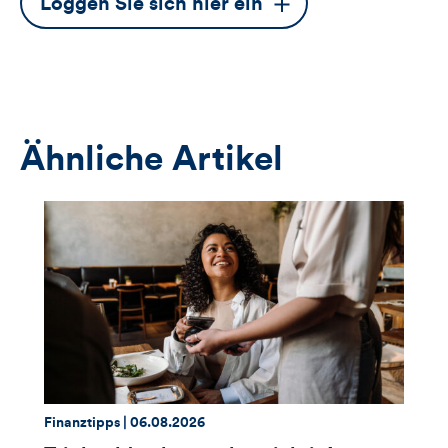
Dieser
Loggen Sie sich hier ein
Button
öffnet
das
Anmeldeformular
Ähnliche Artikel
Thema:
Datum:
Finanztipps |
06.08.2026