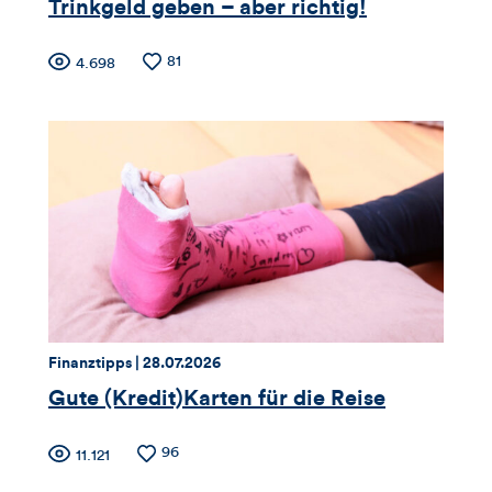
Trinkgeld geben – aber richtig!
Zähler
Anzahl
81
Anzahl
4.698
der
der
für
Likes
Views
Views,
Likes
und
Kommentare
dieses
Thema:
Datum:
Finanztipps |
28.07.2026
Artikels
Gute (Kredit)Karten für die Reise
Zähler
Anzahl
96
Anzahl
11.121
der
der