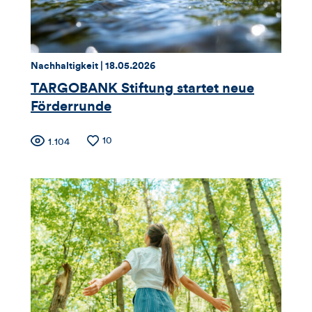
Thema:
Datum:
Nachhaltigkeit |
18.05.2026
TARGOBANK Stiftung startet neue
Förderrunde
Zähler
Anzahl
10
Anzahl
1.104
der
der
für
Likes
Views
Views,
Likes
und
Kommentare