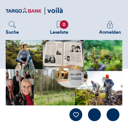
Direktlink
zum
Inhalt
Favoriten
Melden
0
Sie
Suche
Leseliste
Anmelden
sich
an
um
zusätzliche
Informatione
zu
sehen
Kommentiere
LIKE