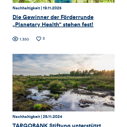
dieses
Thema:
Datum:
Nachhaltigkeit |
19.11.2025
Artikels
Die Gewinner der Förderrunde
„Planetary Health“ stehen fest!
Zähler
Anzahl
3
Anzahl
1.350
der
der
für
Likes
Views
Views,
Likes
und
Kommentare
dieses
Thema:
Datum:
Nachhaltigkeit |
29.11.2024
Artikels
TARGOBANK Stiftung unterstützt