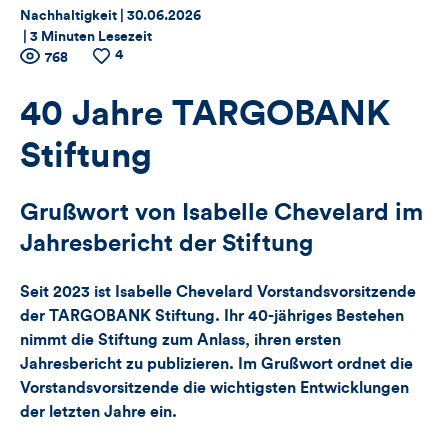
Thema:
Datum:
Nachhaltigkeit |
30.06.2026
|
3 Minuten Lesezeit
4
Zähler
Anzahl
768
Anzahl
der
der
für
Views
Likes
40 Jahre TARGOBANK
Views,
Stiftung
Likes
Grußwort von Isabelle Chevelard im
und
Jahresbericht der Stiftung
Kommentare
Seit 2023 ist Isabelle Chevelard Vorstandsvorsitzende
dieses
der TARGOBANK Stiftung. Ihr 40-jähriges Bestehen
nimmt die Stiftung zum Anlass, ihren ersten
Artikels
Jahresbericht zu publizieren. Im Grußwort ordnet die
Vorstandsvorsitzende die wichtigsten Entwicklungen
der letzten Jahre ein.