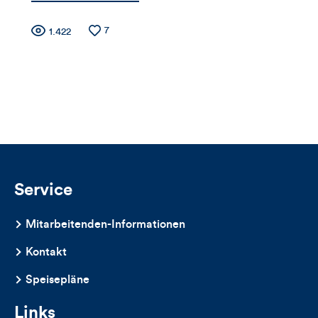
Zähler
Anzahl
7
Anzahl
1.422
der
der
für
Likes
Views
Views,
Likes
und
Kommentare
Service
dieses
Mitarbeitenden-Informationen
Artikels
Kontakt
Speisepläne
Links