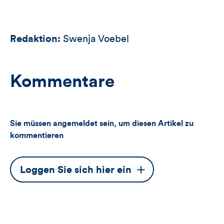
Redaktion:
Swenja Voebel
Kommentare
Sie müssen angemeldet sein, um diesen Artikel zu
kommentieren
Dieser
Loggen Sie sich hier ein
Button
öffnet
das