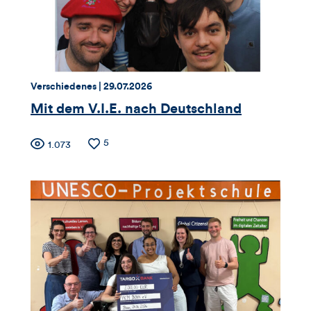
Thema:
Datum:
Verschiedenes |
29.07.2026
Mit dem V.I.E. nach Deutschland
Zähler
Anzahl
5
Anzahl
1.073
der
der
für
Likes
Views
Views,
Likes
und
Kommentare