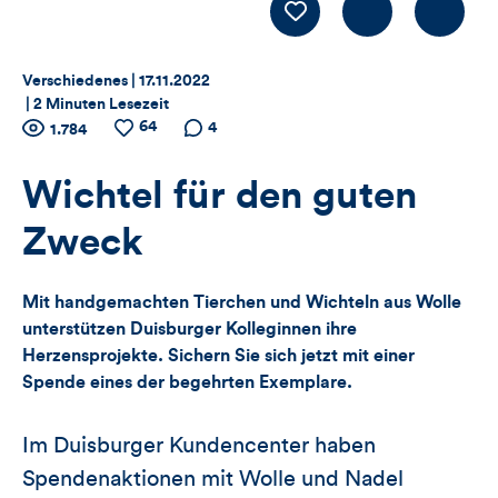
Kommentiere
LIKE
Thema:
Datum:
Verschiedenes |
17.11.2022
|
2 Minuten Lesezeit
Zähler
64
Anzahl
Anzahl
Anzahl der
4
1.784
der
der
Kommentare
für
Views
Likes
Wichtel für den guten
Views,
Zweck
Likes
Mit handgemachten Tierchen und Wichteln aus Wolle
und
unterstützen Duisburger Kolleginnen ihre
Herzensprojekte. Sichern Sie sich jetzt mit einer
Kommentare
Spende eines der begehrten Exemplare.
dieses
Im Duisburger Kundencenter haben
Artikels
Spendenaktionen mit Wolle und Nadel