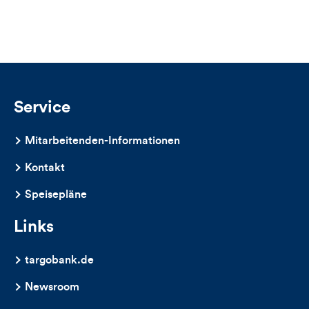
Views,
Likes
und
Kommentare
Service
dieses
Mitarbeitenden-Informationen
Artikels
Kontakt
Speisepläne
Links
targobank.de
Newsroom