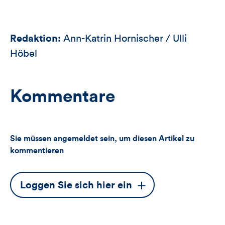
Redaktion:
Ann-Katrin Hornischer / Ulli
Höbel
Kommentare
Sie müssen angemeldet sein, um diesen Artikel zu
kommentieren
Dieser
Loggen Sie sich hier ein
Button
öffnet