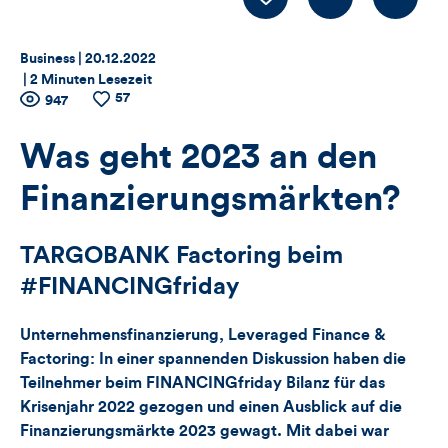
LIKE
Thema:
Datum:
Business |
20.12.2022
|
2 Minuten Lesezeit
57
Zähler
Anzahl
947
Anzahl
der
der
für
Views
Likes
Was geht 2023 an den
Views,
Finanzierungsmärkten?
Likes
TARGOBANK Factoring beim
und
#FINANCINGfriday
Kommentare
Unternehmensfinanzierung, Leveraged Finance &
dieses
Factoring: In einer spannenden Diskussion haben die
Teilnehmer beim FINANCINGfriday Bilanz für das
Artikels
Krisenjahr 2022 gezogen und einen Ausblick auf die
Finanzierungsmärkte 2023 gewagt. Mit dabei war