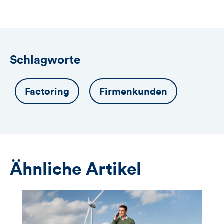
das
Anmeldeformular
Schlagworte
Factoring
Firmenkunden
Ähnliche Artikel