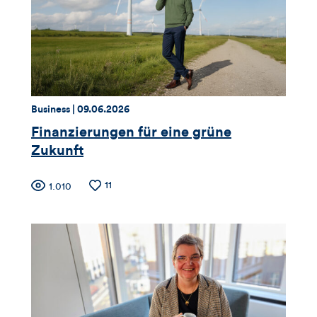
Thema:
Datum:
Business |
09.06.2026
Finanzierungen für eine grüne
Zukunft
Zähler
Anzahl
11
Anzahl
1.010
der
der
für
Likes
Views
Views,
Likes
und