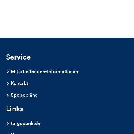
für
Likes
Views
Views,
Likes
und
Kommentare
Service
dieses
Mitarbeitenden-Informationen
Artikels
Kontakt
Speisepläne
Links
targobank.de