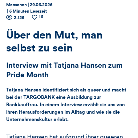
Thema:
Datum:
Menschen |
29.06.2026
|
6 Minuten Lesezeit
16
Zähler
Anzahl
2.125
Anzahl
der
der
für
Views
Likes
Über den Mut, man
Views,
selbst zu sein
Likes
Interview mit Tatjana Hansen zum
und
Pride Month
Kommentare
Tatjana Hansen identifiziert sich als queer und macht
dieses
bei der TARGOBANK eine Ausbildung zur
Bankkauffrau. In einem Interview erzählt sie uns von
Artikels
ihren Herausforderungen im Alltag und wie sie die
Unternehmenskultur erlebt.
Tatjana Hansen hat aufgrund ihrer queeren