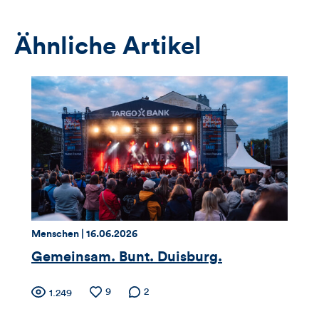
das
Anmeldeformular
Ähnliche Artikel
Thema:
Datum:
Menschen |
16.06.2026
Gemeinsam. Bunt. Duisburg.
Zähler
Anzahl
9
Anzahl der
2
Anzahl
1.249
der
Kommentare
der