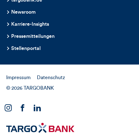
targobank.de
Newsroom
Karriere-Insights
Pressemitteilungen
Stellenportal
Impressum
Datenschutz
© 2026 TARGOBANK
Link
Link
Link
zu
zu
zu
unserem
unserem
unserem
Instagram
Facebook
Linkedin