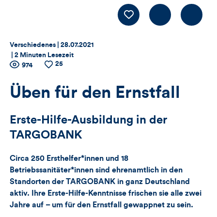
Kommentiere
LIKE
Thema:
Datum:
Verschiedenes |
28.07.2021
|
2 Minuten Lesezeit
25
Zähler
Anzahl
974
Anzahl
der
der
für
Views
Likes
Üben für den Ernstfall
Views,
Erste-Hilfe-Ausbildung in der
Likes
TARGOBANK
und
Circa 250 Ersthelfer*innen und 18
Kommentare
Betriebssanitäter*innen sind ehrenamtlich in den
Standorten der TARGOBANK in ganz Deutschland
dieses
aktiv. Ihre Erste-Hilfe-Kenntnisse frischen sie alle zwei
Jahre auf – um für den Ernstfall gewappnet zu sein.
Artikels