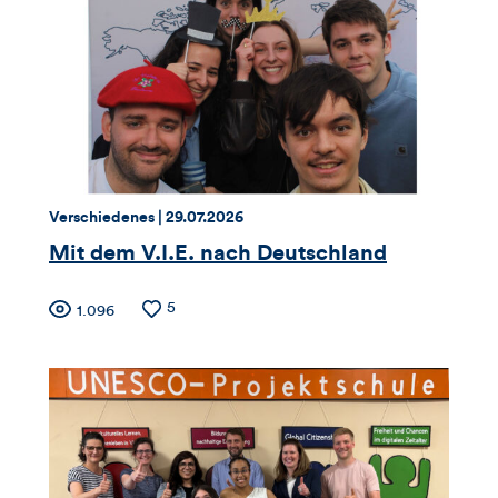
Thema:
Datum:
Verschiedenes |
29.07.2026
Mit dem V.I.E. nach Deutschland
Zähler
Anzahl
5
Anzahl
1.096
der
der
für
Likes
Views
Views,
Likes