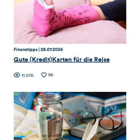
Likes
und
Kommentare
dieses
Thema:
Datum:
Finanztipps |
28.07.2026
Artikels
Gute (Kredit)Karten für die Reise
Zähler
Anzahl
96
Anzahl
11.076
der
der
für
Likes
Views
Views,
Likes
und