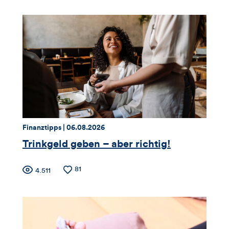
Thema:
Datum:
Finanztipps |
06.08.2026
Trinkgeld geben – aber richtig!
Zähler
Anzahl
81
Anzahl
4.511
der
der
für
Likes
Views
Views,