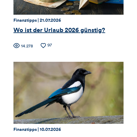
Kommentare
dieses
Thema:
Datum:
Finanztipps |
21.07.2026
Artikels
Wo ist der Urlaub 2026 günstig?
Zähler
Anzahl
97
Anzahl
14.278
der
der
für
Likes
Views
Views,
Likes
und
Kommentare
dieses
Thema:
Datum:
Finanztipps |
10.07.2026