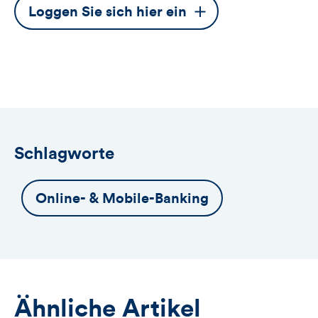
Dieser
Loggen Sie sich hier ein
Button
öffnet
das
Anmeldeformular
Schlagworte
Online- & Mobile-Banking
Ähnliche Artikel