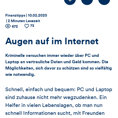
LIKE
Thema:
Datum:
Finanztipps |
10.02.2020
|
2 Minuten Lesezeit
73
Zähler
Anzahl
672
Anzahl
der
der
für
Views
Likes
Augen auf im Internet
Views,
Kriminelle versuchen immer wieder über PC und
Likes
Laptop an vertrauliche Daten und Geld kommen. Die
Möglichkeiten, sich davor zu schützen sind so vielfältig
und
wie notwendig.
Kommentare
Schnell, einfach und bequem: PC und Laptop
dieses
sind zuhause nicht mehr wegzudenken. Ein
Artikels
Helfer in vielen Lebenslagen, ob man nun
schnell Informationen sucht, mit Freunden