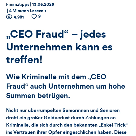
Thema:
Datum:
Finanztipps |
13.06.2025
|
4 Minuten Lesezeit
9
Zähler
Anzahl
4.981
Anzahl
der
der
für
Views
Likes
„CEO Fraud“ – jedes
Views,
Unternehmen kann es
Likes
treffen!
und
Wie Kriminelle mit dem „CEO
Kommentare
Fraud“ auch Unternehmen um hohe
dieses
Summen betrügen.
Artikels
Nicht nur überrumpelten Seniorinnen und Senioren
droht ein großer Geldverlust durch Zahlungen an
Kriminelle, die sich durch den bekannten „Enkel-Trick“
ins Vertrauen ihrer Opfer eingeschlichen haben. Diese