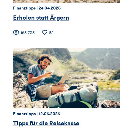
Thema:
Datum:
Finanztipps |
24.04.2026
Erholen statt Ärgern
Zähler
Anzahl
87
Anzahl
185.735
der
der
für
Likes
Views
Views,
Likes
und
Kommentare
dieses
Thema:
Datum:
Finanztipps |
12.05.2025
Artikels
Tipps für die Reisekasse