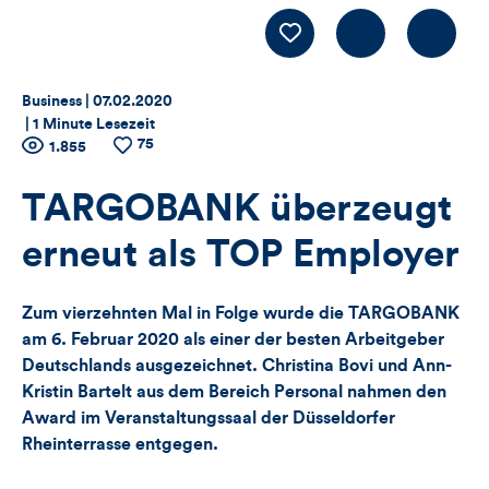
Kommentiere
LIKE
Thema:
Datum:
Business |
07.02.2020
|
1 Minute Lesezeit
75
Zähler
Anzahl
1.855
Anzahl
der
der
für
Views
Likes
TARGOBANK überzeugt
Views,
erneut als TOP Employer
Likes
Zum vierzehnten Mal in Folge wurde die TARGOBANK
und
am 6. Februar 2020 als einer der besten Arbeitgeber
Deutschlands ausgezeichnet. Christina Bovi und Ann-
Kommentare
Kristin Bartelt aus dem Bereich Personal nahmen den
Award im Veranstaltungssaal der Düsseldorfer
dieses
Rheinterrasse entgegen.
Artikels