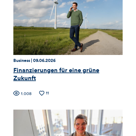
Thema:
Datum:
Business |
09.06.2026
Finanzierungen für eine grüne
Zukunft
Zähler
Anzahl
11
Anzahl
1.008
der
der
für
Likes
Views
Views,
Likes