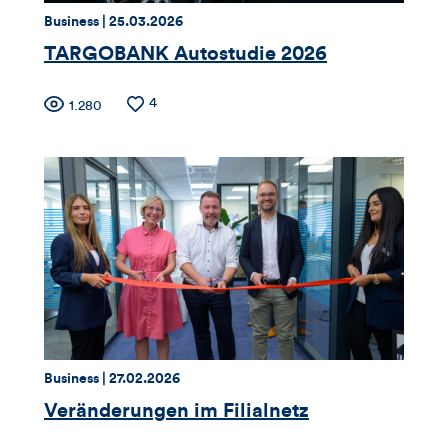
dieses
Thema:
Datum:
Business |
25.03.2026
TARGOBANK Autostudie 2026
Artikels
Zähler
Anzahl
4
Anzahl
1.280
der
der
für
Likes
Views
Views,
Likes
und
Kommentare
dieses
Thema:
Datum:
Business |
27.02.2026
Artikels
Veränderungen im Filialnetz