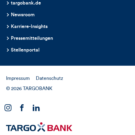
targobank.de
Newsroom
Karriere-Insights
Pressemitteilungen
Stellenportal
Impressum
Datenschutz
© 2026 TARGOBANK
Link
Link
Link
zu
zu
zu
unserem
unserem
unserem