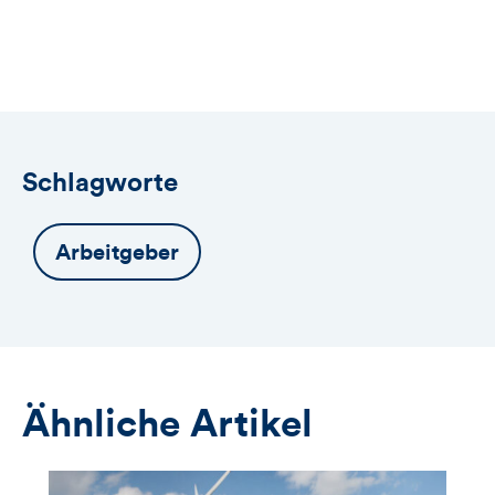
öffnet
das
Anmeldeformular
Schlagworte
Arbeitgeber
Ähnliche Artikel