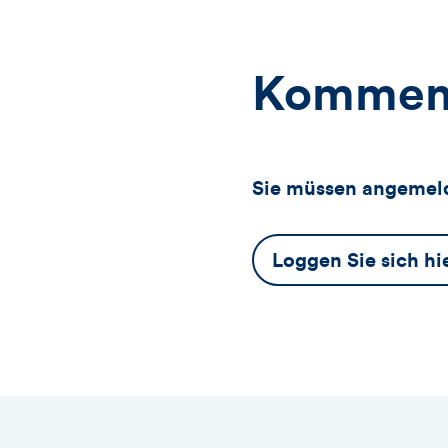
Kommen
Sie müssen angemeld
Dieser
Loggen Sie sich hi
Button
öffnet
das
Anmeldeformular