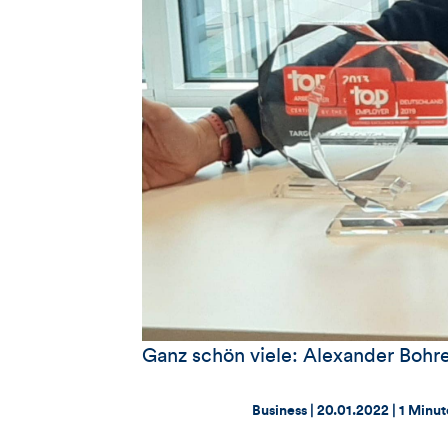
Ganz schön viele: Alexander Bohrer
Thema:
Datum:
Business |
20.01.2022
|
1 Minut