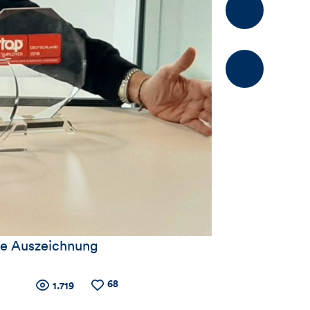
Kommentier
ute Auszeichnung
68
Zähler
Anzahl
Anzahl
1.719
der
der