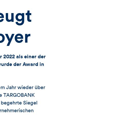
Views
Likes
für
eugt
Views,
oyer
Likes
und
2022 als einer der
wurde der Award in
Kommentare
dieses
em Jahr wieder über
Artikels
. Die TARGOBANK
 begehrte Siegel
ernehmerischen