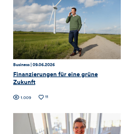
Thema:
Datum:
Business |
09.06.2026
Finanzierungen für eine grüne
Zukunft
Zähler
Anzahl
11
Anzahl
1.009
der
der
für
Likes
Views
Views,