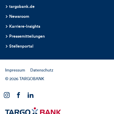
targobank.de
Newsroom
Karriere-Insights
Pressemitteilungen
Stellenportal
Impressum
Datenschutz
© 2026 TARGOBANK
Link
Link
Link
zu
zu
zu
unserem
unserem
unserem