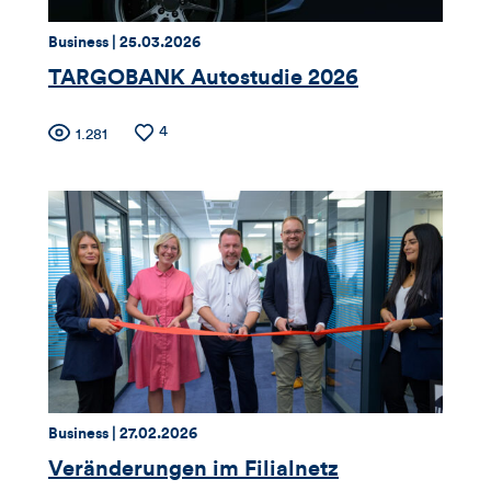
Kommentare
dieses
Thema:
Datum:
Business |
25.03.2026
TARGOBANK Autostudie 2026
Artikels
Zähler
Anzahl
4
Anzahl
1.281
der
der
für
Likes
Views
Views,
Likes
und
Kommentare
dieses
Thema:
Datum:
Business |
27.02.2026
Artikels
Veränderungen im Filialnetz