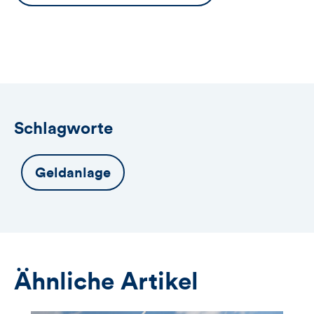
Button
öffnet
das
Anmeldeformular
Schlagworte
Geldanlage
Ähnliche Artikel