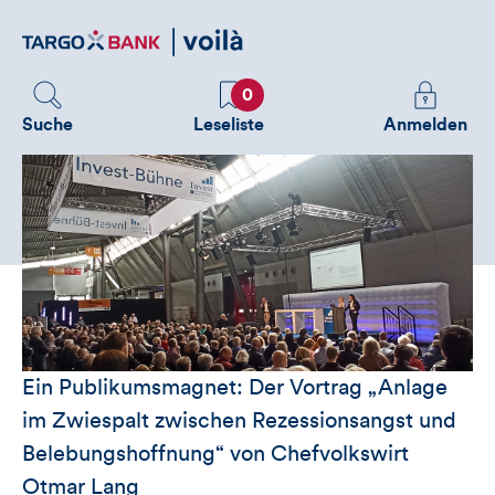
Direktlink
zum
Inhalt
Favoriten
Melden
0
Sie
Suche
Leseliste
Anmelden
sich
an
um
zusätzliche
Informatione
zu
sehen
Ein Publikumsmagnet: Der Vortrag „Anlage
im Zwiespalt zwischen Rezessionsangst und
Belebungshoffnung“ von Chefvolkswirt
Otmar Lang