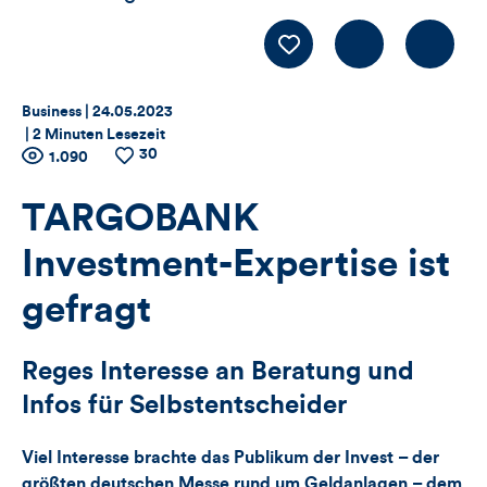
Kommentiere
LIKE
Thema:
Datum:
Business |
24.05.2023
|
2 Minuten Lesezeit
30
Zähler
Anzahl
1.090
Anzahl
der
der
für
Views
Likes
TARGOBANK
Views,
Investment-Expertise ist
Likes
gefragt
und
Reges Interesse an Beratung und
Kommentare
Infos für Selbstentscheider
dieses
Viel Interesse brachte das Publikum der Invest – der
größten deutschen Messe rund um Geldanlagen – dem