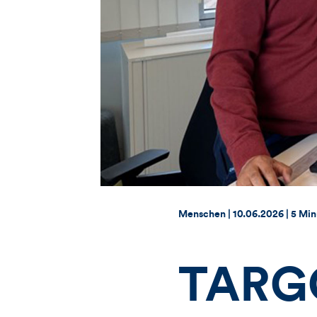
Thema:
Datum:
Menschen |
10.06.2026
|
5 Min
TARGO