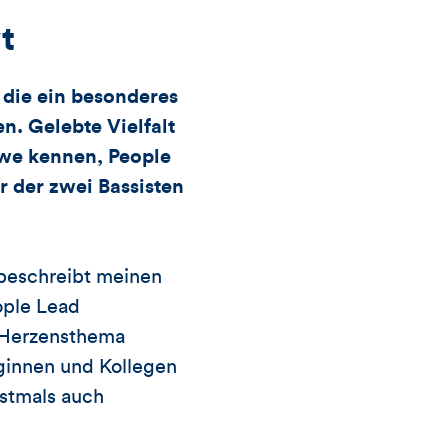
Likes
t
und
 die ein besonderes
n. Gelebte Vielfalt
Kommentare
ewe kennen, People
 der zwei Bassisten
dieses
Artikels
 beschreibt meinen
ople Lead
n Herzensthema
ginnen und Kollegen
rstmals auch