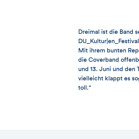
Dreimal ist die Band 
DU_Kultur|en_Festiva
Mit ihrem bunten Repe
die Coverband offenba
und 13. Juni und den
vielleicht klappt es s
toll.“