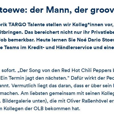
toewe: der Mann, der groov
rik TARGO Talente stellen wir Kolleg*innen vor,
bringen. Das bereichert nicht nur ihr Privatlebe
Job bemerkbar. Heute lernen Sie Noé Dario Sto
 Teams im Kredit- und Händlerservice und einer
é sofort. „Der Song von den Red Hot Chili Peppers
Ein Termin jagt den nächsten.“ Dafür wirkt der Pe
nt. Vermutlich liegt das daran, dass er über sei
 machen. Am liebsten gemeinsam mit seinen Kolle
 Bildergalerie unten), die mit Oliver Raßenhövel e
em Kollegen der OLB bekommen hat.