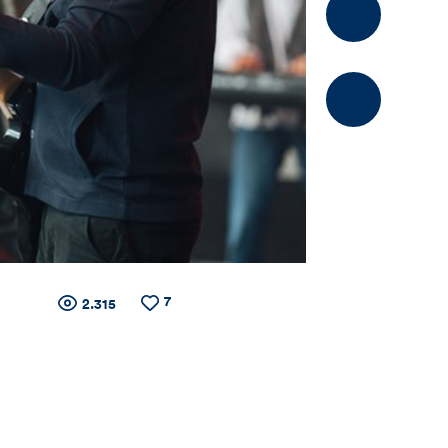
Kommentier
7
Zähler
Anzahl
Anzahl
2.315
der
der
Views
Likes
für
Views,