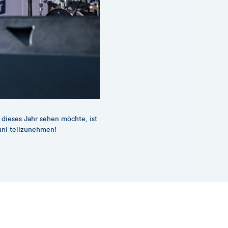
dieses Jahr sehen möchte, ist
Die TARGO Band sorgte auch le
ni teilzunehmen!