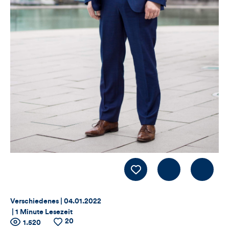
Kommentiere
LIKE
Thema:
Datum:
Verschiedenes |
04.01.2022
|
1 Minute Lesezeit
20
Zähler
Anzahl
1.520
Anzahl