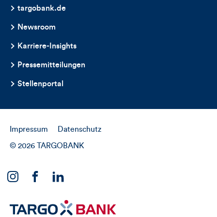
targobank.de
Newsroom
Karriere-Insights
Pressemitteilungen
Stellenportal
Impressum
Datenschutz
© 2026 TARGOBANK
Link
Link
Link
zu
zu
zu
unserem
unserem
unserem