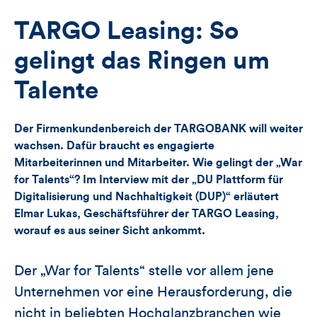
der
der
für
Views
Likes
TARGO Leasing: So
Views,
gelingt das Ringen um
Likes
Talente
und
Der Firmenkundenbereich der TARGOBANK will weiter
Kommentare
wachsen. Dafür braucht es engagierte
Mitarbeiterinnen und Mitarbeiter. Wie gelingt der „War
dieses
for Talents“? Im Interview mit der „DU Plattform für
Digitalisierung und Nachhaltigkeit (DUP)“ erläutert
Artikels
Elmar Lukas, Geschäftsführer der TARGO Leasing,
worauf es aus seiner Sicht ankommt.
Der „War for Talents“ stelle vor allem jene
Unternehmen vor eine Herausforderung, die
nicht in beliebten Hochglanzbranchen wie