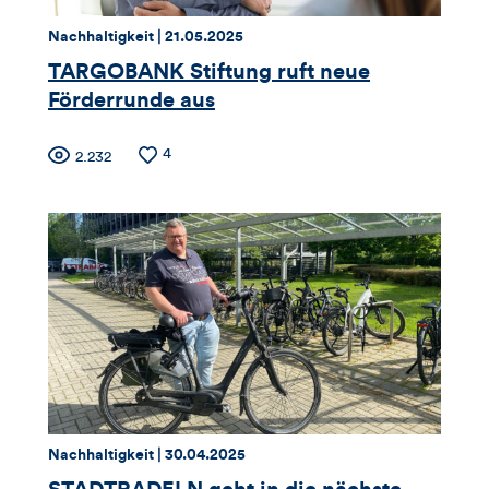
dieses
Thema:
Datum:
Nachhaltigkeit |
21.05.2025
Artikels
TARGOBANK Stiftung ruft neue
Förderrunde aus
Zähler
Anzahl
4
Anzahl
2.232
der
der
für
Likes
Views
Views,
Likes
und
Kommentare
dieses
Thema:
Datum:
Nachhaltigkeit |
30.04.2025
Artikels