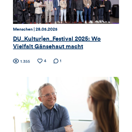
Thema:
Datum:
Menschen |
28.05.2025
DU_Kultur|en_Festival 2025: Wo
Vielfalt Gänsehaut macht
Zähler
Anzahl
4
Anzahl der
1
Anzahl
1.355
der
Kommentare
der
für
Likes
Views
Views,
Likes
und
Kommentare