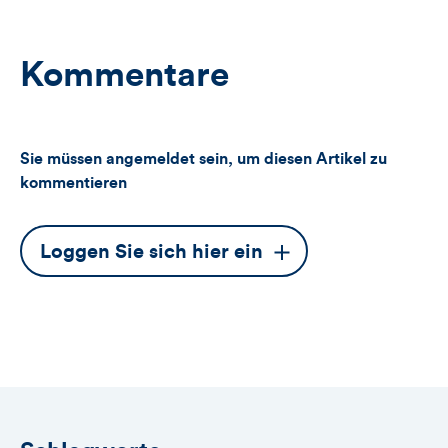
Kommentare
Sie müssen angemeldet sein, um diesen Artikel zu
kommentieren
Dieser
Loggen Sie sich hier ein
Button
öffnet
das
Anmeldeformular