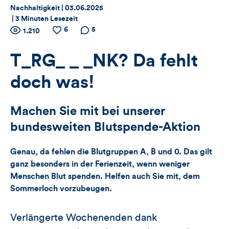
Thema:
Datum:
Nachhaltigkeit |
03.06.2025
|
3 Minuten Lesezeit
Zähler
6
Anzahl
Anzahl
Anzahl der
5
1.210
der
der
Kommentare
für
Views
Likes
T_RG_ _ _NK? Da fehlt
Views,
doch was!
Likes
Machen Sie mit bei unserer
und
bundesweiten Blutspende-Aktion
Kommentare
Genau, da fehlen die Blutgruppen A, B und 0. Das gilt
dieses
ganz besonders in der Ferienzeit, wenn weniger
Menschen Blut spenden. Helfen auch Sie mit, dem
Artikels
Sommerloch vorzubeugen.
Verlängerte Wochenenden dank