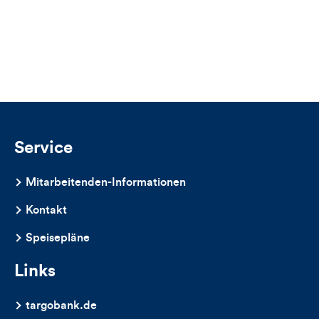
der
Kommentare
der
für
Likes
Views
Views,
Likes
und
Kommentare
Service
dieses
Mitarbeitenden-Informationen
Artikels
Kontakt
Speisepläne
Links
targobank.de