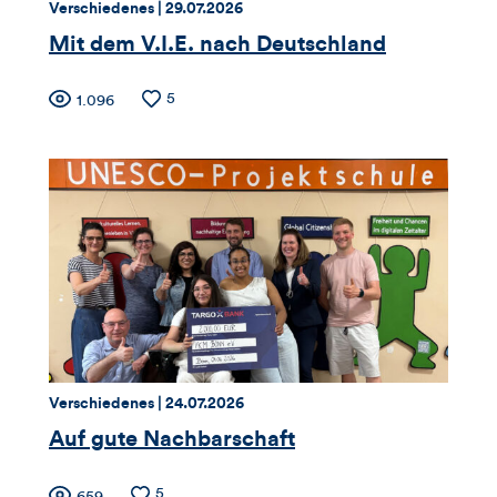
Thema:
Datum:
Verschiedenes |
29.07.2026
Mit dem V.I.E. nach Deutschland
Zähler
Anzahl
5
Anzahl
1.096
der
der
für
Likes
Views
Views,
Likes
und
Kommentare
dieses
Thema:
Datum:
Verschiedenes |
24.07.2026
Artikels
Auf gute Nachbarschaft
Anzahl
5
Anzahl
659