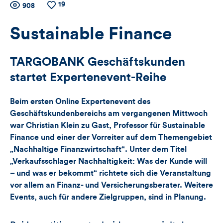
19
Zähler
Anzahl
908
Anzahl
der
der
für
Views
Likes
Sustainable Finance
Views,
TARGOBANK Geschäftskunden
Likes
startet Expertenevent-Reihe
und
Beim ersten Online Expertenevent des
Kommentare
Geschäftskundenbereichs am vergangenen Mittwoch
war Christian Klein zu Gast, Professor für Sustainable
dieses
Finance und einer der Vorreiter auf dem Themengebiet
„Nachhaltige Finanzwirtschaft“. Unter dem Titel
Artikels
„Verkaufsschlager Nachhaltigkeit: Was der Kunde will
– und was er bekommt“ richtete sich die Veranstaltung
vor allem an Finanz- und Versicherungsberater. Weitere
Events, auch für andere Zielgruppen, sind in Planung.