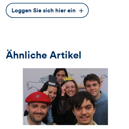
Dieser
Loggen Sie sich hier ein
Button
öffnet
das
Anmeldeformular
Ähnliche Artikel