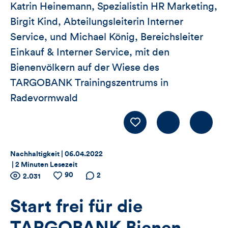
Katrin Heinemann, Spezialistin HR Marketing,
Birgit Kind, Abteilungsleiterin Interner
Service, und Michael König, Bereichsleiter
Einkauf & Interner Service, mit den
Bienenvölkern auf der Wiese des
TARGOBANK Trainingszentrums in
Radevormwald
Kommentiere
LIKE
Thema:
Datum:
Nachhaltigkeit |
06.04.2022
|
2 Minuten Lesezeit
Zähler
90
Anzahl
Anzahl
Anzahl der
2
2.031
der
der
Kommentare
für
Views
Likes
Start frei für die
Views,