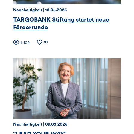
dieses
Thema:
Datum:
Nachhaltigkeit |
18.05.2026
Artikels
TARGOBANK Stiftung startet neue
Förderrunde
Zähler
Anzahl
10
Anzahl
1.102
der
der
für
Likes
Views
Views,
Likes
und
Kommentare
dieses
Thema:
Datum:
Nachhaltigkeit |
09.03.2026
Artikels