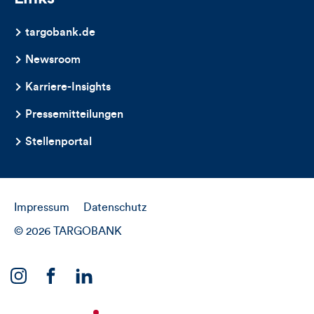
targobank.de
Newsroom
Karriere-Insights
Pressemitteilungen
Stellenportal
Impressum
Datenschutz
© 2026 TARGOBANK
Link
Link
Link
zu
zu
zu