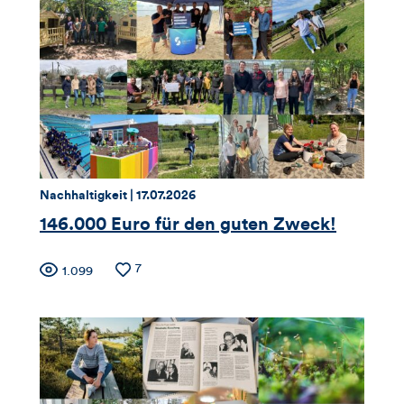
Thema:
Datum:
Nachhaltigkeit |
17.07.2026
146.000 Euro für den guten Zweck!
Zähler
Anzahl
7
Anzahl
1.099
der
der
für
Likes
Views
Views,
Likes