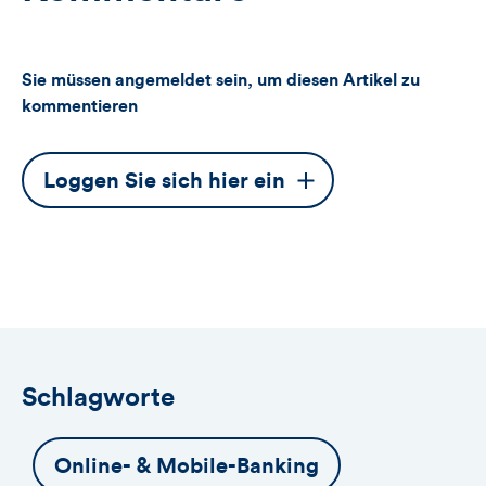
Sie müssen angemeldet sein, um diesen Artikel zu
kommentieren
Dieser
Loggen Sie sich hier ein
Button
öffnet
das
Anmeldeformular
Schlagworte
Online- & Mobile-Banking