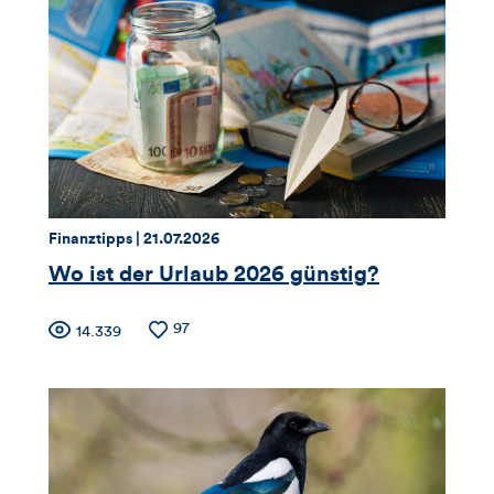
Views,
Likes
und
Kommentare
dieses
Thema:
Datum:
Finanztipps |
21.07.2026
Artikels
Wo ist der Urlaub 2026 günstig?
Zähler
Anzahl
97
Anzahl
14.339
der
der
für
Likes
Views
Views,
Likes