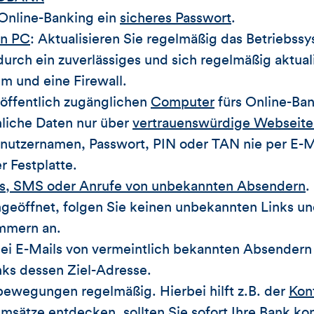
Online-Banking ein
sicheres Passwort
.
en PC
: Aktualisieren Sie regelmäßig das Betriebs
durch ein zuverlässiges und sich regelmäßig aktual
m und eine Firewall.
 öffentlich zugänglichen
Computer
fürs Online-Ban
liche Daten nur über
vertrauenswürdige Webseit
nutzernamen, Passwort, PIN oder TAN nie per E-M
r Festplatte.
ls, SMS oder Anrufe von unbekannten Absendern
.
ngeöffnet, folgen Sie keinen unbekannten Links un
mmern an.
bei E-Mails von vermeintlich bekannten Absendern 
nks dessen Ziel-Adresse.
bewegungen regelmäßig. Hierbei hilft z.B. der
Kon
sätze entdecken, sollten Sie sofort Ihre Bank kon