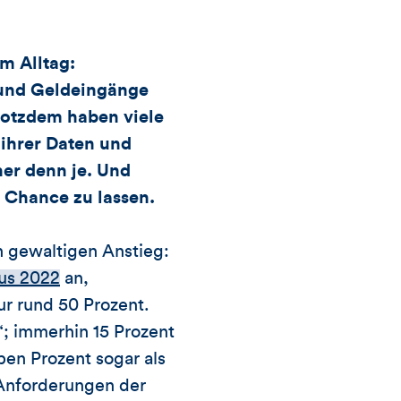
Likes
und
m Alltag:
und Geldeingänge
Kommentare
rotzdem haben viele
dieses
ihrer Daten und
her denn je. Und
Artikels
 Chance zu lassen.
n gewaltigen Anstieg:
us 2022
an,
ur rund 50 Prozent.
“; immerhin 15 Prozent
ben Prozent sogar als
 Anforderungen der