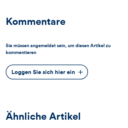
Kommentare
Sie müssen angemeldet sein, um diesen Artikel zu
kommentieren
Dieser
Loggen Sie sich hier ein
Button
öffnet
das
Anmeldeformular
Ähnliche Artikel