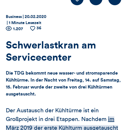
Thema:
Datum:
Business |
20.02.2020
|
1 Minute Lesezeit
36
Zähler
Anzahl
1.207
Anzahl
der
der
für
Views
Likes
Schwerlastkran am
Views,
Servicecenter
Likes
Die TDG bekommt neue wasser- und stromsparende
und
Kühltürme. In der Nacht von Freitag, 14. auf Samstag,
15. Februar wurde der zweite von drei Kühltürmen
Kommentare
ausgetauscht.
dieses
Der Austausch der Kühltürme ist ein
Artikels
Großprojekt in drei Etappen. Nachdem
im
März 2019 der erste Kühlturm ausgetauscht