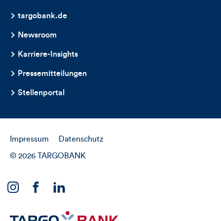
targobank.de
Newsroom
Karriere-Insights
Pressemitteilungen
Stellenportal
Impressum
Datenschutz
© 2026 TARGOBANK
Link
Link
Link
zu
zu
zu