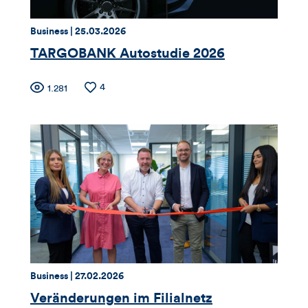
Kommentare
dieses
Thema:
Datum:
Business |
25.03.2026
TARGOBANK Autostudie 2026
Artikels
Zähler
Anzahl
4
Anzahl
1.281
der
der
für
Likes
Views
Views,
Likes
und
Kommentare
dieses
Thema:
Datum:
Business |
27.02.2026
Artikels
Veränderungen im Filialnetz