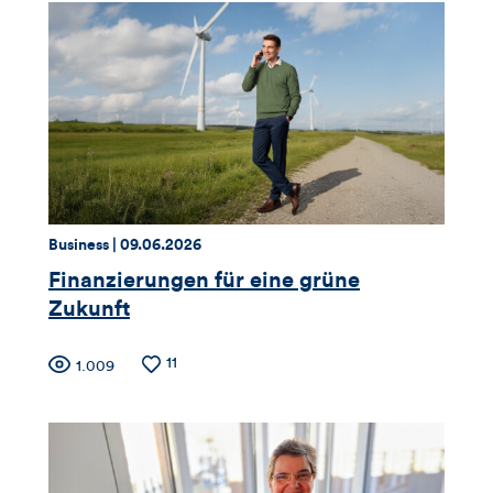
Thema:
Datum:
Business |
09.06.2026
Finanzierungen für eine grüne
Zukunft
Zähler
Anzahl
11
Anzahl
1.009
der
der
für
Likes
Views
Views,