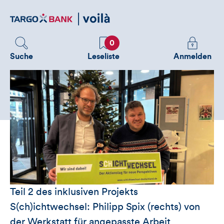
Direktlink
zum
Inhalt
Favoriten
Melden
0
Sie
Suche
Leseliste
Anmelden
sich
an
um
zusätzliche
Informatione
zu
sehen
Teil 2 des inklusiven Projekts
S(ch)ichtwechsel: Philipp Spix (rechts) von
der Werkstatt für angepasste Arbeit