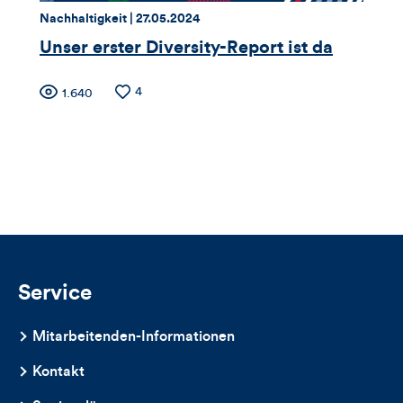
Thema:
Datum:
Nachhaltigkeit |
27.05.2024
Artikels
Unser erster Diversity-Report ist da
Zähler
Anzahl
4
Anzahl
1.640
der
der
für
Likes
Views
Views,
Likes
und
Kommentare
Service
dieses
Mitarbeitenden-Informationen
Artikels
Kontakt