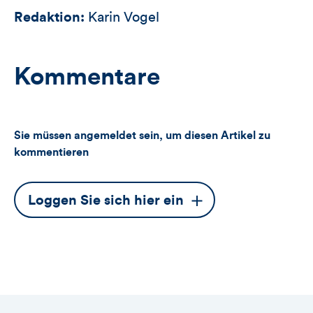
Redaktion:
Karin Vogel
Kommentare
Sie müssen angemeldet sein, um diesen Artikel zu
kommentieren
Dieser
Loggen Sie sich hier ein
Button
öffnet
das
Anmeldeformular