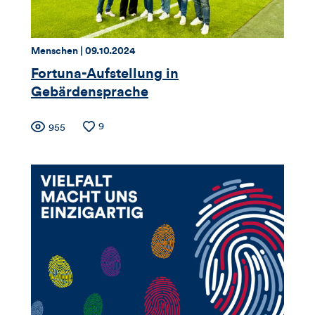
Thema:
Datum:
Menschen |
09.10.2024
Fortuna-Aufstellung in
Gebärdensprache
Zähler
Anzahl
9
Anzahl
955
der
der
für
Likes
Views
Views,
Likes
und
Kommentare
dieses