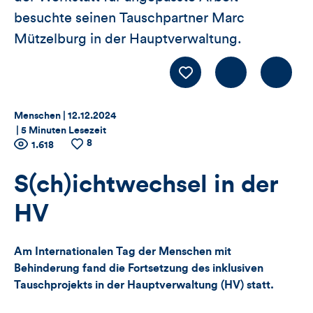
besuchte seinen Tauschpartner Marc
Mützelburg in der Hauptverwaltung.
Kommentiere
LIKE
Thema:
Datum:
Menschen |
12.12.2024
|
5 Minuten Lesezeit
8
Zähler
Anzahl
1.618
Anzahl
der
der
für
Views
Likes
S(ch)ichtwechsel in der
Views,
HV
Likes
Am Internationalen Tag der Menschen mit
und
Behinderung fand die Fortsetzung des inklusiven
Tauschprojekts in der Hauptverwaltung (HV) statt.
Kommentare