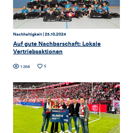
Thema:
Datum:
Nachhaltigkeit |
25.10.2024
Auf gute Nachbarschaft: Lokale
Vertriebsaktionen
Zähler
Anzahl
5
Anzahl
1.268
der
der
für
Likes
Views
Views,
Likes
und
Kommentare