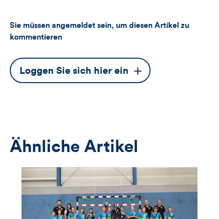
Sie müssen angemeldet sein, um diesen Artikel zu
kommentieren
Dieser
Loggen Sie sich hier ein
Button
öffnet
das
Anmeldeformular
Ähnliche Artikel