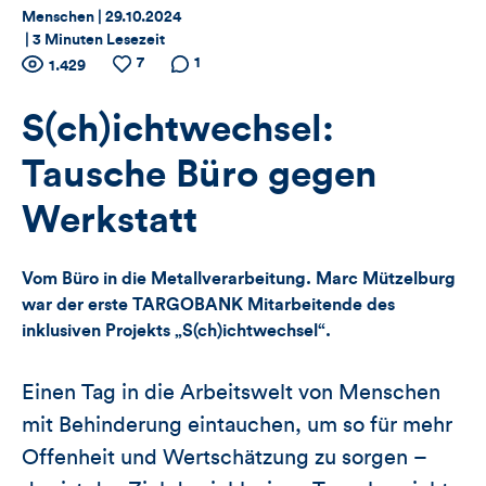
Thema:
Datum:
Menschen |
29.10.2024
|
3 Minuten Lesezeit
Zähler
7
Anzahl
Anzahl
Anzahl der
1
1.429
der
der
Kommentare
für
Views
Likes
S(ch)ichtwechsel:
Views,
Tausche Büro gegen
Likes
Werkstatt
und
Vom Büro in die Metallverarbeitung. Marc Mützelburg
Kommentare
war der erste TARGOBANK Mitarbeitende des
inklusiven Projekts „S(ch)ichtwechsel“.
dieses
Artikels
Einen Tag in die Arbeitswelt von Menschen
mit Behinderung eintauchen, um so für mehr
Offenheit und Wertschätzung zu sorgen –