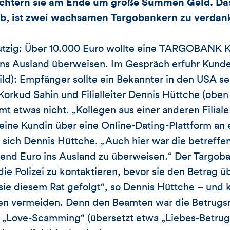
eichtern sie am Ende um große Summen Geld. Das
eb, ist zwei wachsamen Targobankern zu verdan
utzig: Über 10.000 Euro wollte eine TARGOBANK K
s Ausland überweisen. Im Gespräch erfuhr Kund
Bild): Empfänger sollte ein Bekannter in den USA se
Korkud Sahin und Filialleiter Dennis Hüttche (oben 
mmt etwas nicht. „Kollegen aus einer anderen Filial
m eine Kundin über eine Online-Dating-Plattform an
t sich Dennis Hüttche. „Auch hier war die betreffe
end Euro ins Ausland zu überweisen.“ Der Targoba
die Polizei zu kontaktieren, bevor sie den Betrag 
 sie diesem Rat gefolgt“, so Dennis Hüttche – und 
den vermeiden. Denn den Beamten war die Betrug
r „Love-Scamming“ (übersetzt etwa „Liebes-Betrug