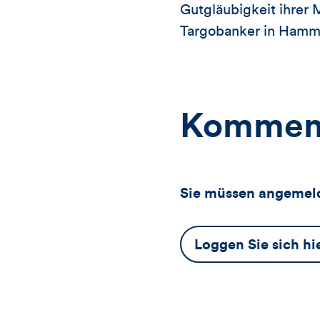
Gutgläubigkeit ihrer 
Targobanker in Hamm
Kommen
Sie müssen angemeld
Dieser
Loggen Sie sich hi
Button
öffnet
das