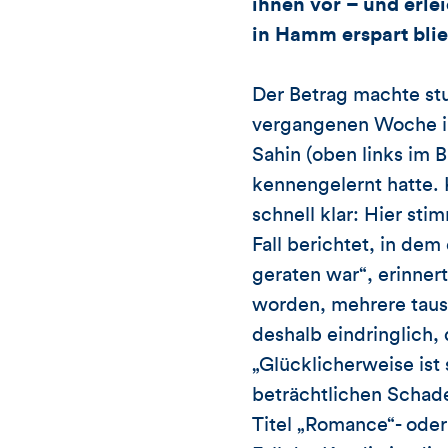
ihnen vor – und erl
in Hamm erspart bli
Der Betrag machte st
vergangenen Woche in
Sahin (oben links im 
kennengelernt hatte. 
schnell klar: Hier sti
Fall berichtet, in de
geraten war“, erinner
worden, mehrere taus
deshalb eindringlich, 
„Glücklicherweise ist
beträchtlichen Scha
Titel „Romance“- ode