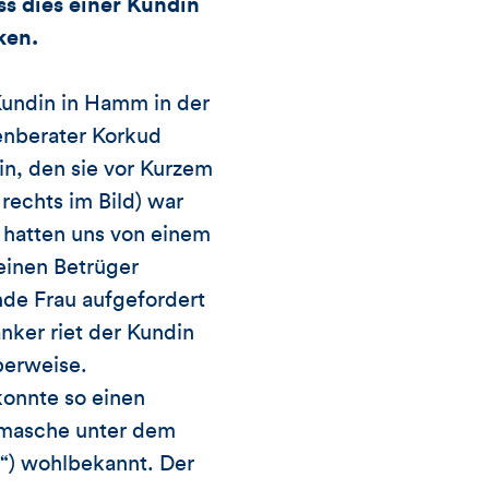
s dies einer Kundin
Artikels
ken.
undin in Hamm in der
enberater Korkud
in, den sie vor Kurzem
rechts im Bild) war
e hatten uns von einem
 einen Betrüger
nde Frau aufgefordert
nker riet der Kundin
überweise.
konnte so einen
smasche unter dem
“) wohlbekannt. Der