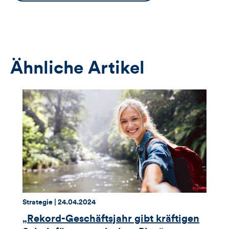
Button
öffnet
das
Anmeldeformular
Ähnliche Artikel
Thema:
Datum:
Strategie |
24.04.2024
„Rekord-Geschäftsjahr gibt kräftigen