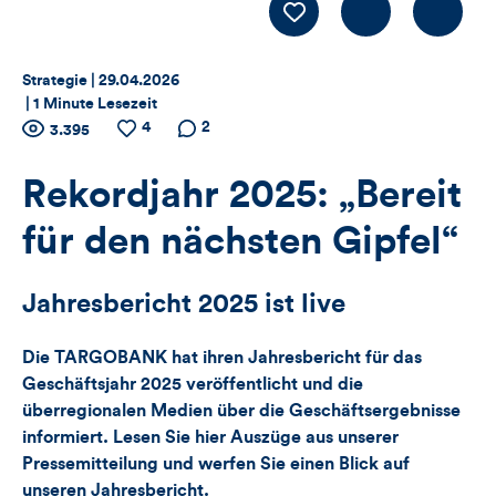
Kommentiere
LIKE
Thema:
Datum:
Strategie |
29.04.2026
|
1 Minute Lesezeit
Zähler
4
Anzahl
Anzahl
Anzahl der
2
3.395
der
der
Kommentare
für
Views
Likes
Rekordjahr 2025: „Bereit
Views,
für den nächsten Gipfel“
Likes
Jahresbericht 2025 ist live
und
Die TARGOBANK hat ihren Jahresbericht für das
Kommentare
Geschäftsjahr 2025 veröffentlicht und die
dieses
überregionalen Medien über die Geschäftsergebnisse
informiert. Lesen Sie hier Auszüge aus unserer
Artikels
Pressemitteilung und werfen Sie einen Blick auf
unseren Jahresbericht.