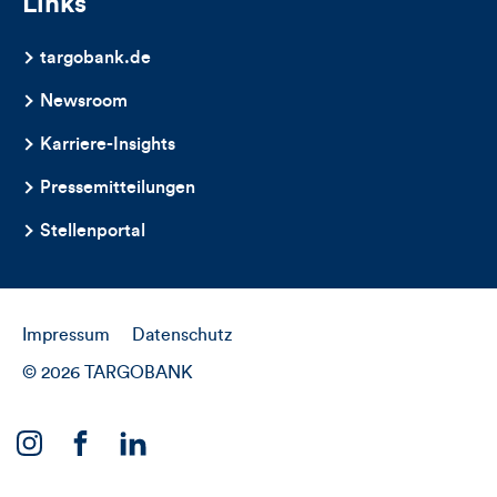
Links
targobank.de
Newsroom
Karriere-Insights
Pressemitteilungen
Stellenportal
Impressum
Datenschutz
© 2026 TARGOBANK
Link
Link
Link
zu
zu
zu