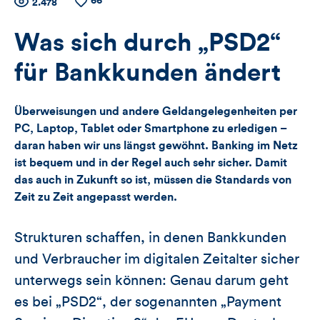
66
Zähler
Anzahl
2.478
Anzahl
der
der
für
Views
Likes
Was sich durch „PSD2“
Views,
für Bankkunden ändert
Likes
Überweisungen und andere Geldangelegenheiten per
und
PC, Laptop, Tablet oder Smartphone zu erledigen –
daran haben wir uns längst gewöhnt. Banking im Netz
Kommentare
ist bequem und in der Regel auch sehr sicher. Damit
das auch in Zukunft so ist, müssen die Standards von
dieses
Zeit zu Zeit angepasst werden.
Artikels
Strukturen schaffen, in denen Bankkunden
und Verbraucher im digitalen Zeitalter sicher
unterwegs sein können: Genau darum geht
es bei „PSD2“, der sogenannten „Payment