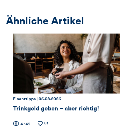
Ähnliche Artikel
Thema:
Datum:
Finanztipps |
06.08.2026
Trinkgeld geben – aber richtig!
Zähler
Anzahl
81
Anzahl
4.149
der
der