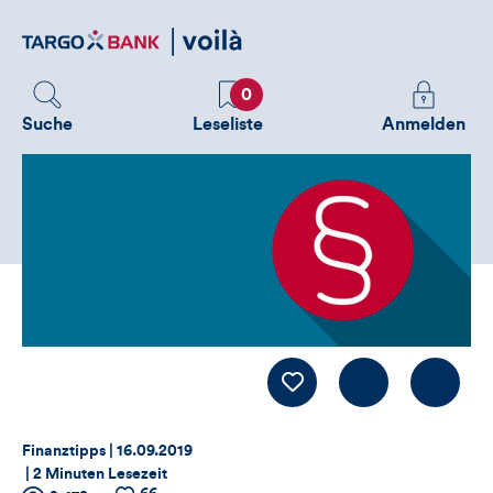
Direktlink
zum
Inhalt
Favoriten
Melden
0
Sie
Suche
Leseliste
Anmelden
sich
an
um
zusätzliche
Informatione
zu
sehen
Kommentiere
LIKE
Thema:
Datum:
Finanztipps |
16.09.2019
|
2 Minuten Lesezeit