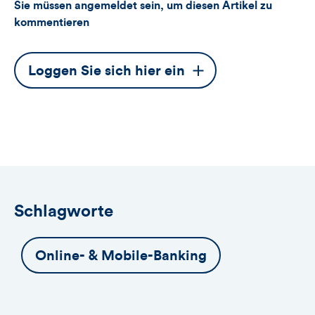
Sie müssen angemeldet sein, um diesen Artikel zu
kommentieren
Dieser
Loggen Sie sich hier ein
Button
öffnet
das
Anmeldeformular
Schlagworte
Online- & Mobile-Banking