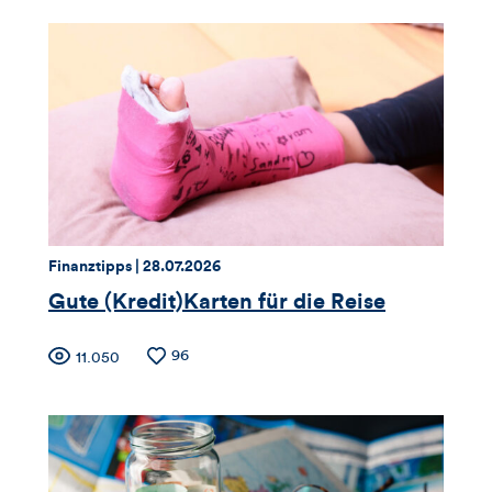
für
Likes
Views
Views,
Likes
und
Kommentare
dieses
Thema:
Datum:
Finanztipps |
28.07.2026
Artikels
Gute (Kredit)Karten für die Reise
Zähler
Anzahl
96
Anzahl
11.050
der
der
für
Likes
Views
Views,