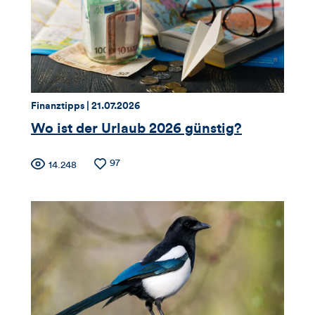
Likes
und
Kommentare
dieses
Thema:
Datum:
Finanztipps |
21.07.2026
Artikels
Wo ist der Urlaub 2026 günstig?
Zähler
Anzahl
97
Anzahl
14.248
der
der
für
Likes
Views
Views,
Likes
und