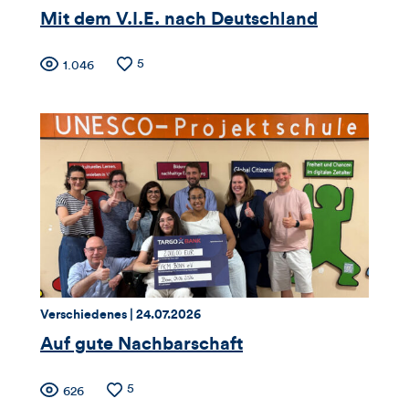
Mit dem V.I.E. nach Deutschland
Zähler
Anzahl
5
Anzahl
1.046
der
der
für
Likes
Views
Views,
Likes
und
Kommentare
dieses
Thema:
Datum:
Verschiedenes |
24.07.2026
Artikels
Auf gute Nachbarschaft
Zähler
Anzahl
5
Anzahl
626
der