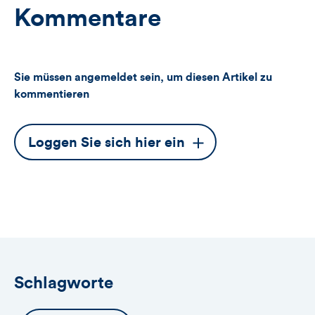
Kommentare
Sie müssen angemeldet sein, um diesen Artikel zu
kommentieren
Dieser
Loggen Sie sich hier ein
Button
öffnet
das
Anmeldeformular
Schlagworte