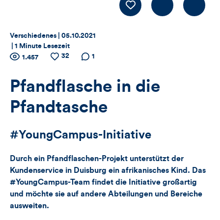
Kommentiere
LIKE
Thema:
Datum:
Verschiedenes |
05.10.2021
|
1 Minute Lesezeit
Zähler
32
Anzahl
Anzahl
Anzahl der
1
1.457
der
der
Kommentare
für
Views
Likes
Pfandflasche in die
Views,
Pfandtasche
Likes
#YoungCampus-Initiative
und
Durch ein Pfandflaschen-Projekt unterstützt der
Kommentare
Kundenservice in Duisburg ein afrikanisches Kind. Das
dieses
#YoungCampus-Team findet die Initiative großartig
und möchte sie auf andere Abteilungen und Bereiche
Artikels
ausweiten.