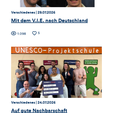
Thema:
Datum:
Verschiedenes |
29.07.2026
Mit dem V.I.E. nach Deutschland
Zähler
Anzahl
5
Anzahl
1.098
der
der
für
Likes
Views
Views,
Likes
und
Kommentare
dieses
Thema:
Datum:
Verschiedenes |
24.07.2026
Artikels
Auf gute Nachbarschaft