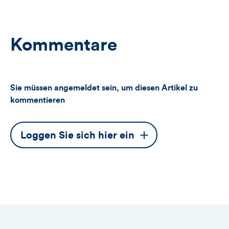
Kommentare
Sie müssen angemeldet sein, um diesen Artikel zu
kommentieren
Dieser
Loggen Sie sich hier ein
Button
öffnet
das
Anmeldeformular