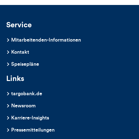
und
Kommentare
Service
dieses
Mitarbeitenden-Informationen
Artikels
Kontakt
Speisepläne
Links
targobank.de
Newsroom
Karriere-Insights
Pressemitteilungen