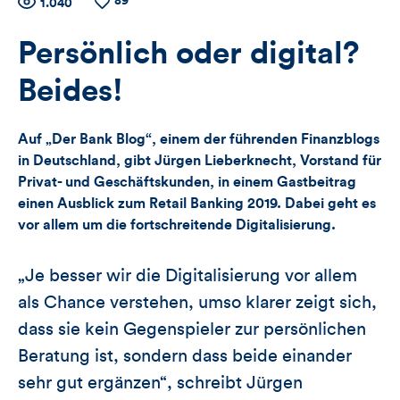
89
Zähler
Anzahl
1.040
Anzahl
der
der
für
Views
Likes
Persönlich oder digital?
Views,
Beides!
Likes
Auf „Der Bank Blog“, einem der führenden Finanzblogs
und
in Deutschland, gibt Jürgen Lieberknecht, Vorstand für
Privat- und Geschäftskunden, in einem Gastbeitrag
Kommentare
einen Ausblick zum Retail Banking 2019. Dabei geht es
vor allem um die fortschreitende Digitalisierung.
dieses
Artikels
„Je besser wir die Digitalisierung vor allem
als Chance verstehen, umso klarer zeigt sich,
dass sie kein Gegenspieler zur persönlichen
Beratung ist, sondern dass beide einander
sehr gut ergänzen“, schreibt Jürgen