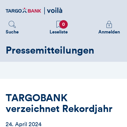
Direktlink
zum
Inhalt
Favoriten
Melden
0
Sie
Suche
Leseliste
Anmelden
sich
an
Pressemitteilungen
um
zusätzliche
Informatione
zu
sehen
TARGOBANK
verzeichnet Rekordjahr
24. April 2024