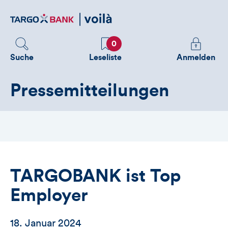
Direktlink
zum
Inhalt
Favoriten
Melden
0
Sie
Suche
Leseliste
Anmelden
sich
an
Pressemitteilungen
um
zusätzliche
Informatione
zu
sehen
TARGOBANK ist Top
Employer
18. Januar 2024