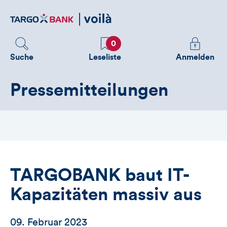
Direktlink
zum
Inhalt
Favoriten
Melden
0
Sie
Suche
Leseliste
Anmelden
sich
an
Pressemitteilungen
um
zusätzliche
Informatione
zu
sehen
TARGOBANK baut IT-
Kapazitäten massiv aus
09. Februar 2023