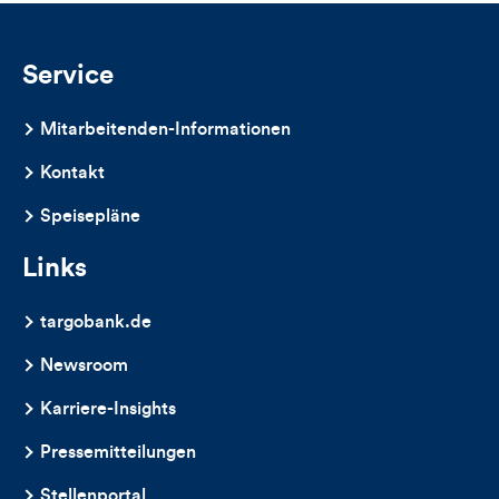
und
Kommentare
Service
dieses
Mitarbeitenden-Informationen
Artikels
Kontakt
Speisepläne
Links
targobank.de
Newsroom
Karriere-Insights
Pressemitteilungen
Stellenportal