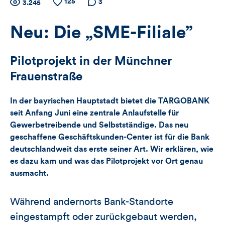
Zähler
125
Anzahl
Anzahl
Anzahl der
3
3.245
der
der
Kommentare
für
Views
Likes
Neu: Die „SME-Filiale”
Views,
Pilotprojekt in der Münchner
Likes
Frauenstraße
und
In der bayrischen Hauptstadt bietet die TARGOBANK
Kommentare
seit Anfang Juni eine zentrale Anlaufstelle für
Gewerbetreibende und Selbstständige. Das neu
dieses
geschaffene Geschäftskunden-Center ist für die Bank
deutschlandweit das erste seiner Art. Wir erklären, wie
Artikels
es dazu kam und was das Pilotprojekt vor Ort genau
ausmacht.
Während andernorts Bank-Standorte
eingestampft oder zurückgebaut werden,