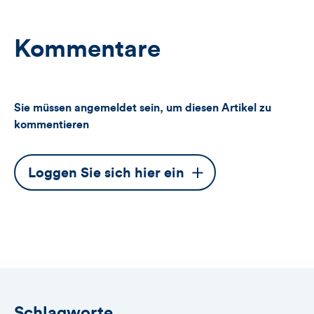
Kommentare
Sie müssen angemeldet sein, um diesen Artikel zu
kommentieren
Dieser
Loggen Sie sich hier ein
Button
öffnet
das
Anmeldeformular
Schlagworte