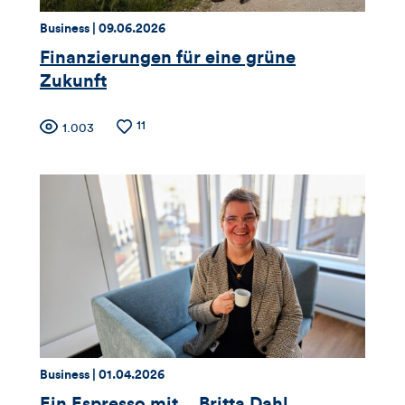
Thema:
Datum:
Business |
09.06.2026
Finanzierungen für eine grüne
Zukunft
Zähler
Anzahl
11
Anzahl
1.003
der
der
für
Likes
Views
Views,
Likes
und
Kommentare
dieses
Thema:
Datum:
Business |
01.04.2026
Artikels
Ein Espresso mit… Britta Dahl