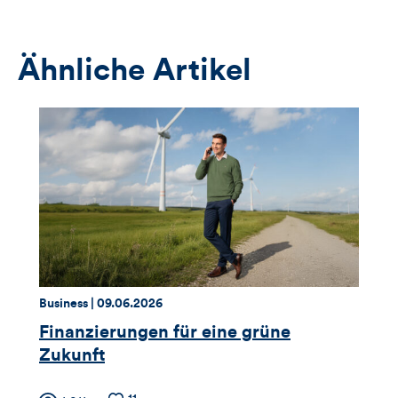
das
Anmeldeformular
Ähnliche Artikel
Thema:
Datum:
Business |
09.06.2026
Finanzierungen für eine grüne
Zukunft