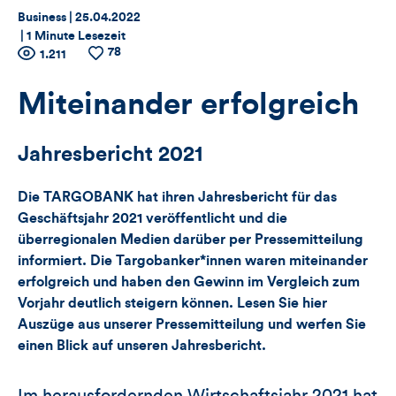
Thema:
Datum:
Business |
25.04.2022
|
1 Minute Lesezeit
78
Zähler
Anzahl
1.211
Anzahl
der
der
für
Views
Likes
Miteinander erfolgreich
Views,
Jahresbericht 2021
Likes
Die TARGOBANK hat ihren Jahresbericht für das
und
Geschäftsjahr 2021 veröffentlicht und die
überregionalen Medien darüber per Pressemitteilung
Kommentare
informiert. Die Targobanker*innen waren miteinander
dieses
erfolgreich und haben den Gewinn im Vergleich zum
Vorjahr deutlich steigern können. Lesen Sie hier
Artikels
Auszüge aus unserer Pressemitteilung und werfen Sie
einen Blick auf unseren Jahresbericht.
Im herausfordernden Wirtschaftsjahr 2021 hat