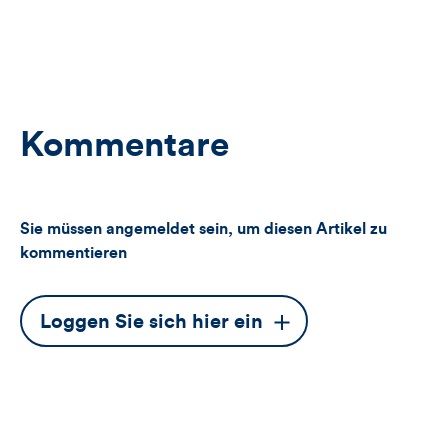
Kommentare
Sie müssen angemeldet sein, um diesen Artikel zu
kommentieren
Dieser
Loggen Sie sich hier ein
Button
öffnet
das
Anmeldeformular