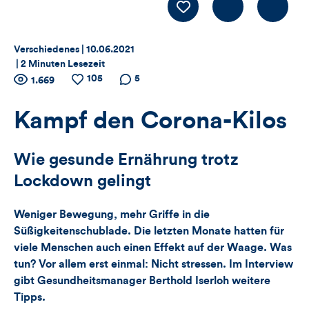
Kommentiere
LIKE
Thema:
Datum:
Verschiedenes |
10.06.2021
|
2 Minuten Lesezeit
Zähler
105
Anzahl
Anzahl
Anzahl der
5
1.669
der
der
Kommentare
für
Views
Likes
Kampf den Corona-Kilos
Views,
Wie gesunde Ernährung trotz
Likes
Lockdown gelingt
und
Weniger Bewegung, mehr Griffe in die
Kommentare
Süßigkeitenschublade. Die letzten Monate hatten für
viele Menschen auch einen Effekt auf der Waage. Was
dieses
tun? Vor allem erst einmal: Nicht stressen. Im Interview
gibt Gesundheitsmanager Berthold Iserloh weitere
Artikels
Tipps.