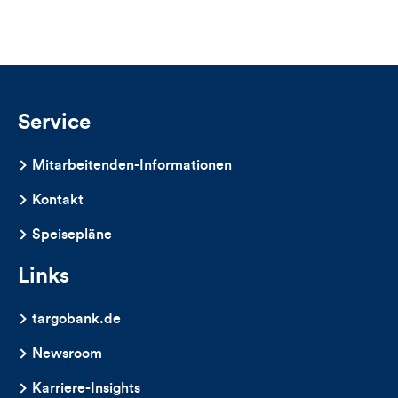
Views,
Likes
und
Kommentare
Service
dieses
Mitarbeitenden-Informationen
Artikels
Kontakt
Speisepläne
Links
targobank.de
Newsroom
Karriere-Insights