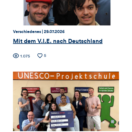
Thema:
Datum:
Verschiedenes |
29.07.2026
Mit dem V.I.E. nach Deutschland
Zähler
Anzahl
5
Anzahl
1.075
der
der
für
Likes
Views
Views,
Likes
und
Kommentare