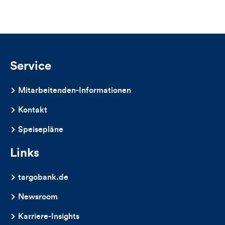
Views,
Likes
und
Kommentare
Service
dieses
Mitarbeitenden-Informationen
Artikels
Kontakt
Speisepläne
Links
targobank.de
Newsroom
Karriere-Insights