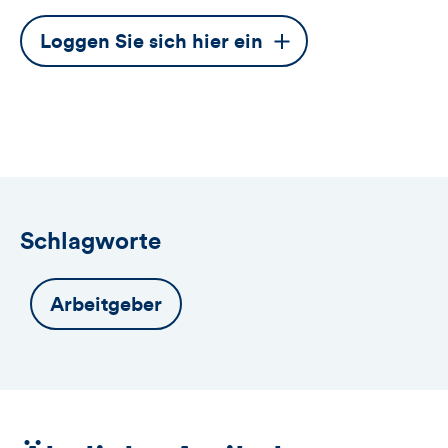
Dieser
Loggen Sie sich hier ein
Button
öffnet
das
Anmeldeformular
Schlagworte
Arbeitgeber