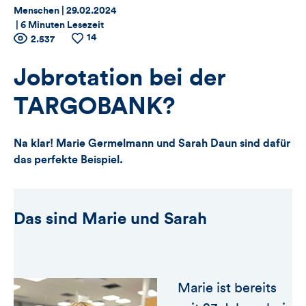
Thema:
Datum:
Menschen |
29.02.2024
|
6 Minuten Lesezeit
14
Zähler
Anzahl
2.537
Anzahl
der
der
für
Views
Likes
Jobrotation bei der
Views,
TARGOBANK?
Likes
Na klar! Marie Germelmann und Sarah Daun sind dafür
und
das perfekte Beispiel.
Kommentare
dieses
Das sind Marie und Sarah
Artikels
Marie ist bereits