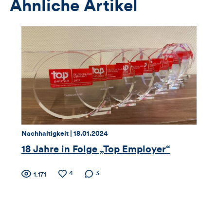
Ähnliche Artikel
Thema:
Datum:
Nachhaltigkeit |
18.01.2024
18 Jahre in Folge „Top Employer“
Zähler
Anzahl
4
Anzahl der
3
Anzahl
1.171
der
Kommentare
der
für
Likes
Views