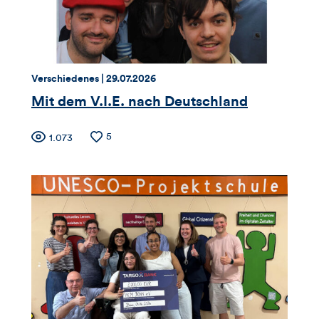
Thema:
Datum:
Verschiedenes |
29.07.2026
Mit dem V.I.E. nach Deutschland
Zähler
Anzahl
5
Anzahl
1.073
der
der
für
Likes
Views
Views,
Likes
und
Kommentare