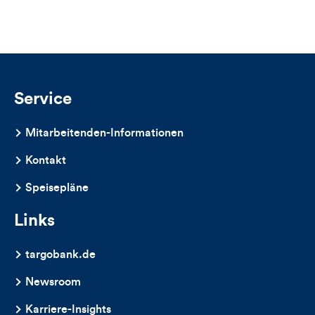
Views,
Likes
und
Kommentare
Service
dieses
Mitarbeitenden-Informationen
Artikels
Kontakt
Speisepläne
Links
targobank.de
Newsroom
Karriere-Insights