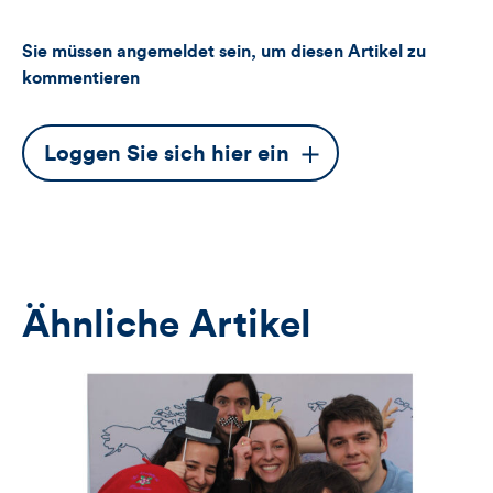
Sie müssen angemeldet sein, um diesen Artikel zu
kommentieren
Dieser
Loggen Sie sich hier ein
Button
öffnet
das
Anmeldeformular
Ähnliche Artikel