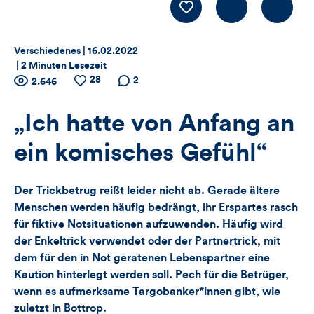
Kommentiere
LIKE
Thema:
Datum:
Verschiedenes |
16.02.2022
|
2 Minuten Lesezeit
Zähler
28
Anzahl
Anzahl
Anzahl der
2
2.646
der
der
Kommentare
für
Views
Likes
„Ich hatte von Anfang an
Views,
ein komisches Gefühl“
Likes
Der Trickbetrug reißt leider nicht ab. Gerade ältere
und
Menschen werden häufig bedrängt, ihr Erspartes rasch
für fiktive Notsituationen aufzuwenden. Häufig wird
Kommentare
der Enkeltrick verwendet oder der Partnertrick, mit
dieses
dem für den in Not geratenen Lebenspartner eine
Kaution hinterlegt werden soll. Pech für die Betrüger,
Artikels
wenn es aufmerksame Targobanker*innen gibt, wie
zuletzt in Bottrop.