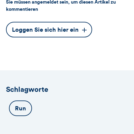
Sie müssen angemeldet sein, um diesen Artikel zu
kommentieren
Dieser
Loggen Sie sich hier ein
Button
öffnet
das
Anmeldeformular
Schlagworte
Run