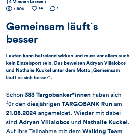
|
4 Minuten Lesezeit
Zähler
14
Anzahl
Anzahl
Anzahl der
1
1.805
der
der
Kommentare
für
Views
Likes
Gemeinsam läuft´s
Views,
besser
Likes
Laufen kann befreiend wirken und muss vor allem auch
und
kein Einzelsport sein. Das beweisen Adryan Villalobos
und Nathalie Kuckel unter dem Motto „Gemeinsam
Kommentare
läuft es sich besser“.
dieses
Schon
383 Targobanker*innen
haben sich
Artikels
für den diesjährigen
TARGOBANK Run
am
21.08.2024
angemeldet. Wieder mit dabei
sind
Adryan Villalobos
und
Nathalie Kuckel
.
Auf ihre Teilnahme mit dem
Walking Team